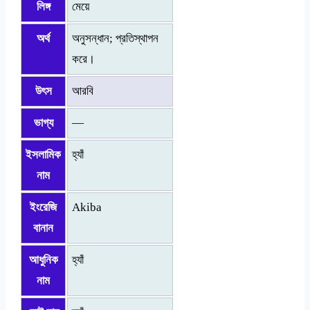
লিঙ্গ
মেয়ে
অর্থ
অনুসন্ধান; প্রতিস্থাপন
করে।
উৎস
আরবি
ভাগ্য
—
ইসলামিক
হ্যাঁ
নাম
ইংরেজি
Akiba
বানান
আধুনিক
হ্যাঁ
নাম