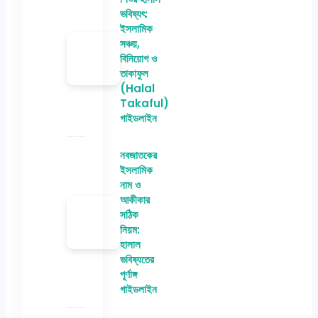
ভবিষ্যৎ:
ইসলামিক
সঞ্চয়,
বিনিয়োগ ও
তাকাফুল
(Halal
Takaful)
গাইডলাইন
নবজাতকের
ইসলামিক
নাম ও
আকীকার
সঠিক
নিয়ম:
হালাল
ভবিষ্যতের
পূর্ণাঙ্গ
গাইডলাইন