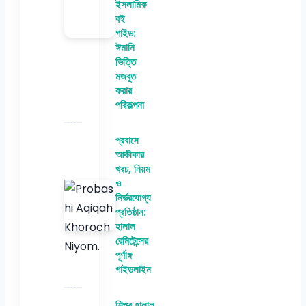
ইসলামিক
বই
গাইড:
ঈমানি
ভিত্তি
মজবুত
করার
পরিকল্পনা
প্রবাসে
আকীকার
খরচ, নিয়ম
ও
নির্ভরযোগ্য
প্রতিষ্ঠান:
হালাল
রেমিটেন্সের
পূর্ণাঙ্গ
গাইডলাইন
শিশুর হালাল