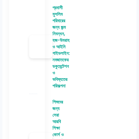
প্রবাসী
মুসলিম
পরিবারের
জন্য জন্ম
নিবন্ধন,
হজ-উমরাহ
ও আইনি
গাইডলাইন:
নবজাতকের
ডকুমেন্টেশন
ও
ভবিষ্যতের
পরিকল্পনা
শিশুদের
জন্য
সেরা
আরবি
শিক্ষা
কোর্স ও