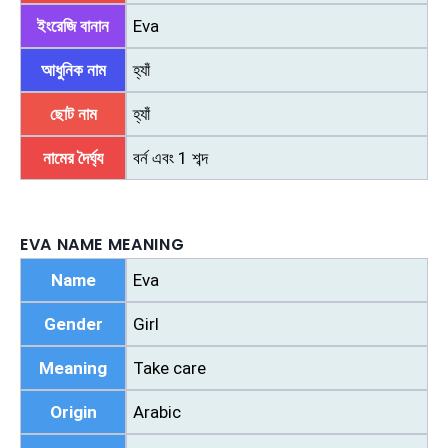
ইংরেজি বানান
Eva
আধুনিক নাম
হ্যাঁ
ছোট নাম
হ্যাঁ
নামের দৈর্ঘ্য
বর্ন এবং 1 শব্দ
EVA NAME MEANING
Name
Eva
Gender
Girl
Meaning
Take care
Origin
Arabic