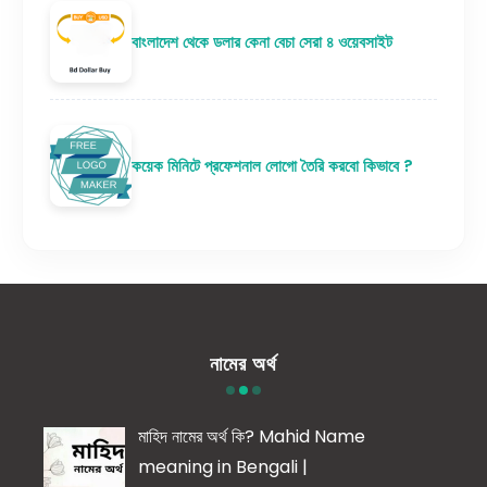
বাংলাদেশ থেকে ডলার কেনা বেচা সেরা ৪ ওয়েবসাইট
কয়েক মিনিটে প্রফেশনাল লোগো তৈরি করবো কিভাবে ?
নামের অর্থ
মাহিদ নামের অর্থ কি? Mahid Name
meaning in Bengali |