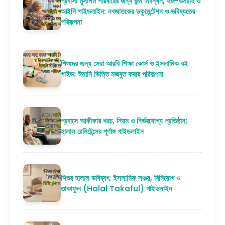
প্রবাসী মুসলিম পরিবারের জন্য জন্ম নিবন্ধন, হজ-উমরাহ ও
আইনি গাইডলাইন: নবজাতকের ডকুমেন্টেশন ও ভবিষ্যতের
পরিকল্পনা
শিশুদের জন্য সেরা আরবি শিক্ষা কোর্স ও ইসলামিক বই
গাইড: ঈমানি ভিত্তি মজবুত করার পরিকল্পনা
প্রবাসে আকীকার খরচ, নিয়ম ও নির্ভরযোগ্য প্রতিষ্ঠান:
হালাল রেমিটেন্সের পূর্ণাঙ্গ গাইডলাইন
শিশুর হালাল ভবিষ্যৎ: ইসলামিক সঞ্চয়, বিনিয়োগ ও
তাকাফুল (Halal Takaful) গাইডলাইন