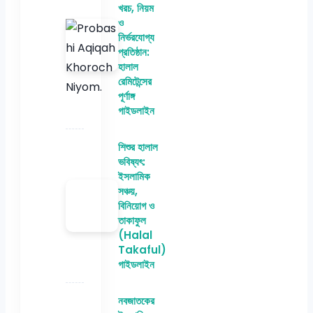
খরচ, নিয়ম
ও
নির্ভরযোগ্য
প্রতিষ্ঠান:
হালাল
রেমিটেন্সের
পূর্ণাঙ্গ
গাইডলাইন
শিশুর হালাল
ভবিষ্যৎ:
ইসলামিক
সঞ্চয়,
বিনিয়োগ ও
তাকাফুল
(Halal
Takaful)
গাইডলাইন
নবজাতকের