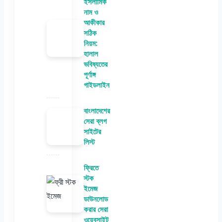
ইসলামিক
নাম ও
আকীকার
সঠিক
নিয়ম:
হালাল
ভবিষ্যতের
পূর্ণাঙ্গ
গাইডলাইন
বাংলাদেশের
সেরা ব্লগ
সাইটের
লিস্ট
ফ্রিতে
স্টক
ইমেজ
ডাউনলোড
করার সেরা
ওয়েবসাইট