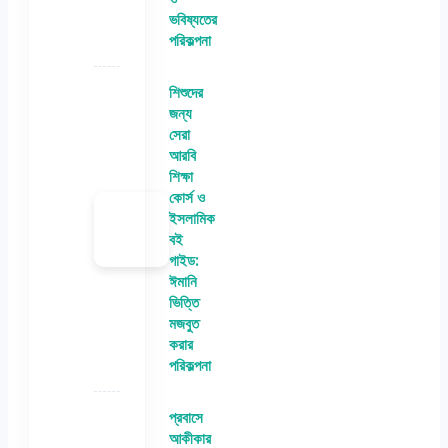
ভবিষ্যতের
পরিকল্পনা
শিশুদের
জন্য
সেরা
আরবি
শিক্ষা
কোর্স ও
ইসলামিক
বই
গাইড:
ঈমানি
ভিত্তি
মজবুত
করার
পরিকল্পনা
প্রবাসে
আকীকার