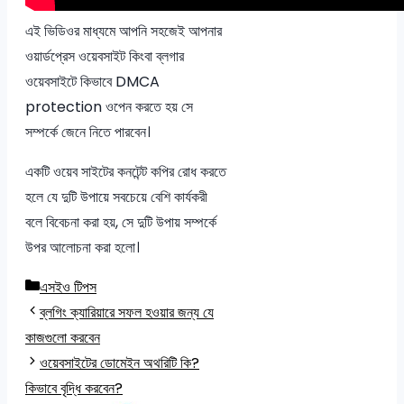
এই ভিডিওর মাধ্যমে আপনি সহজেই আপনার
ওয়ার্ডপ্রেস ওয়েবসাইট কিংবা ব্লগার
ওয়েবসাইটে কিভাবে DMCA
protection ওপেন করতে হয় সে
সম্পর্কে জেনে নিতে পারবেন।
একটি ওয়েব সাইটের কনটেন্ট কপির রোধ করতে
হলে যে দুটি উপায়ে সবচেয়ে বেশি কার্যকরী
বলে বিবেচনা করা হয়, সে দুটি উপায় সম্পর্কে
উপর আলোচনা করা হলো।
Categories
এসইও টিপস
ব্লগিং ক্যারিয়ারে সফল হওয়ার জন্য যে
কাজগুলো করবেন
ওয়েবসাইটের ডোমেইন অথরিটি কি?
কিভাবে বৃদ্ধি করবেন?