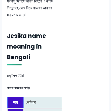
সবকিছু মিলিয়ে আপনি চাইলে এ নামটি
নিঃসন্দেহে রেখে দিতে পারবেন আপনার
সন্তানের জন্য।
Jesika name
meaning in
Bengali
সমৃদ্ধিশালিনী।
জেসিকা নামের বাংলা বৈশিষ্ট্য
নাম
জেসিকা