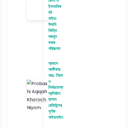
কোর্স ও
ইসলামিক
বই
গাইড:
ঈমানি
ভিত্তি
মজবুত
করার
পরিকল্পনা
প্রবাসে
আকীকার
খরচ, নিয়ম
ও
নির্ভরযোগ্য
প্রতিষ্ঠান:
হালাল
রেমিটেন্সের
পূর্ণাঙ্গ
গাইডলাইন