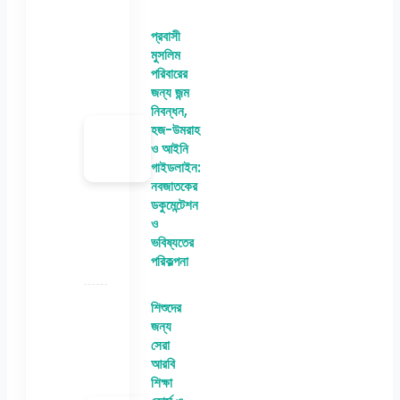
প্রবাসী
মুসলিম
পরিবারের
জন্য জন্ম
নিবন্ধন,
হজ-উমরাহ
ও আইনি
গাইডলাইন:
নবজাতকের
ডকুমেন্টেশন
ও
ভবিষ্যতের
পরিকল্পনা
শিশুদের
জন্য
সেরা
আরবি
শিক্ষা