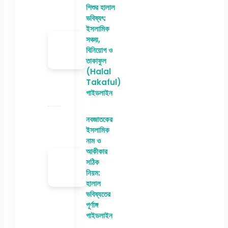
শিশুর হালাল
ভবিষ্যৎ:
ইসলামিক
সঞ্চয়,
বিনিয়োগ ও
তাকাফুল
(Halal
Takaful)
গাইডলাইন
নবজাতকের
ইসলামিক
নাম ও
আকীকার
সঠিক
নিয়ম:
হালাল
ভবিষ্যতের
পূর্ণাঙ্গ
গাইডলাইন