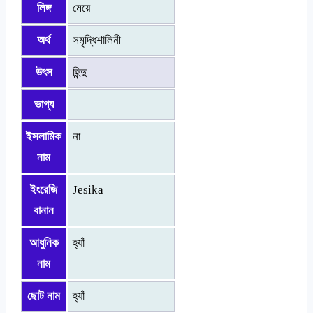
লিঙ্গ
মেয়ে
অর্থ
সমৃদ্ধিশালিনী
উৎস
হিন্দু
ভাগ্য
—
ইসলামিক
না
নাম
ইংরেজি
Jesika
বানান
আধুনিক
হ্যাঁ
নাম
ছোট নাম
হ্যাঁ