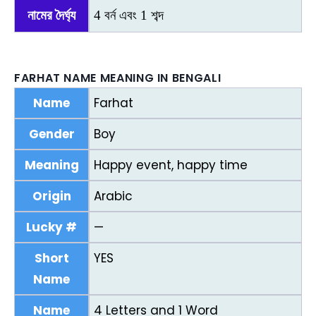
নামের দৈর্ঘ্য
4 বর্ন এবং 1 শব্দ
FARHAT NAME MEANING IN BENGALI
Name
Farhat
Gender
Boy
Meaning
Happy event, happy time
Origin
Arabic
Lucky #
—
Short
YES
Name
Name
4 Letters and 1 Word