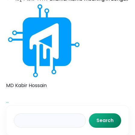
MD Kabir Hossain
...
Search
Search