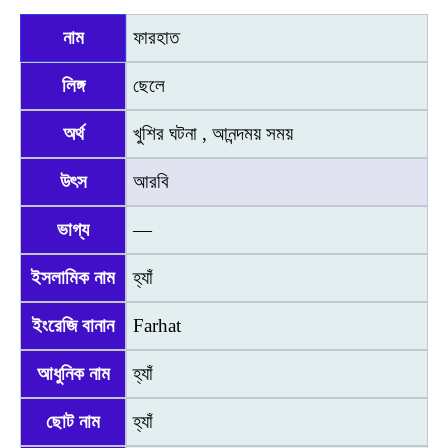
নাম
ফারহাত
লিঙ্গ
ছেলে
অর্থ
খুশির ঘটনা , আনন্দময় সময়
উৎস
আরবি
ভাগ্য
—
ইসলামিক নাম
হ্যাঁ
ইংরেজি বানান
Farhat
আধুনিক নাম
হ্যাঁ
ছোট নাম
হ্যাঁ