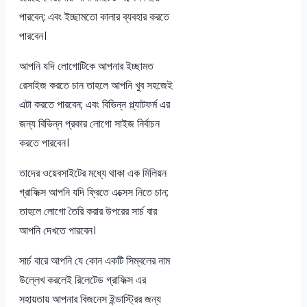
পারবেন; এবং ইচ্ছামতো কালার ব্যবহার করতে
পারবেন।
আপনি যদি লোগোটিকে আপনার ইচ্ছামত
রেসাইজ করতে চান তাহলে আপনি খুব সহজেই
এটা করতে পারবেন; এবং বিভিন্ন প্ল্যাটফর্ম এর
জন্য বিভিন্ন প্রকার লোগো সাইজ নির্বাচন
করতে পারবেন।
তাদের ওয়েবসাইটের মধ্যে থাকা এক মিলিয়ন
গ্রাফিক্স আপনি যদি ফ্রিতে এক্সেস নিতে চান;
তাহলে লোগো তৈরি করার উপরের সার্চ বার
আপনি দেখতে পারবেন।
সার্চ বারে আপনি যে কোন একটি সিম্বলের নাম
উল্লেখ করলেই রিলেটেড গ্রাফিক্স এর
সহায়তায় আপনার বিজনেস ইন্ডাস্ট্রির জন্য