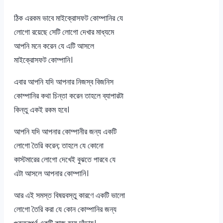
ঠিক এরকম ভাবে মাইক্রোসফট কোম্পানির যে
লোগো রয়েছে সেটি লোগো দেখার মাধ্যমে
আপনি মনে করেন যে এটি আসলে
মাইক্রোসফট কোম্পানি।
এবার আপনি যদি আপনার নিজস্ব বিজনিস
কোম্পানির কথা চিন্তা করেন তাহলে ব্যাপারটা
কিন্তু একই রকম হবে।
আপনি যদি আপনার কোম্পানীর জন্য একটি
লোগো তৈরি করেন; তাহলে যে কোনো
কাস্টমারের লোগো দেখেই বুঝতে পারবে যে
এটা আসলে আপনার কোম্পানি।
আর এই সমস্ত বিষয়বস্তু কারণে একটি ভালো
লোগো তৈরি করা যে কোন কোম্পানির জন্য