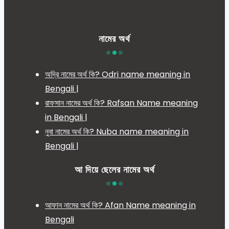
নামের অর্থ
অদ্রি নামের অর্থ কি? Odri name meaning in
Bengali |
রাফসান নামের অর্থ কি? Rafsan Name meaning
in Bengali |
নুবা নামের অর্থ কি? Nuba name meaning in
Bengali |
আ দিয়ে ছেলের নামের অর্থ
আফান নামের অর্থ কি? Afan Name meaning in
Bengali