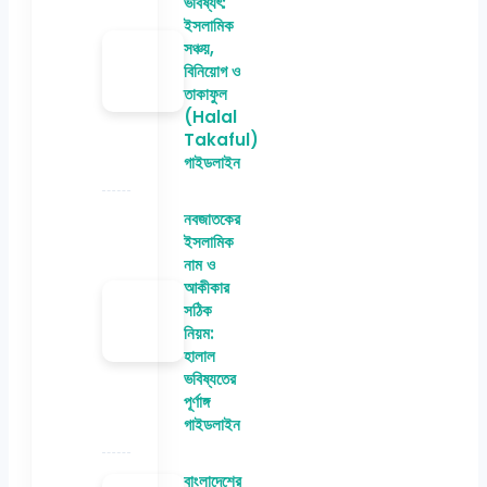
ভবিষ্যৎ:
ইসলামিক
সঞ্চয়,
বিনিয়োগ ও
তাকাফুল
(Halal
Takaful)
গাইডলাইন
নবজাতকের
ইসলামিক
নাম ও
আকীকার
সঠিক
নিয়ম:
হালাল
ভবিষ্যতের
পূর্ণাঙ্গ
গাইডলাইন
বাংলাদেশের