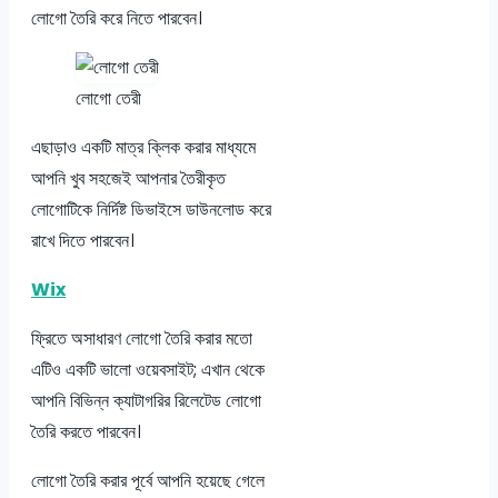
লোগো তৈরি করে নিতে পারবেন।
লোগো তেরী
এছাড়াও একটি মাত্র ক্লিক করার মাধ্যমে
আপনি খুব সহজেই আপনার তৈরীকৃত
লোগোটিকে নির্দিষ্ট ডিভাইসে ডাউনলোড করে
রাখে দিতে পারবেন।
Wix
ফ্রিতে অসাধারণ লোগো তৈরি করার মতো
এটিও একটি ভালো ওয়েবসাইট; এখান থেকে
আপনি বিভিন্ন ক্যাটাগরির রিলেটেড লোগো
তৈরি করতে পারবেন।
লোগো তৈরি করার পূর্বে আপনি হয়েছে গেলে