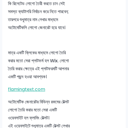
কি রিলেটেড লোগো তৈরী করতে চান সেই
সমস্ত ক্যাটাগরি নির্বাচন করে নিতে পারবেন;
তারপরে শুধুমাত্র নাম লেখার মাধ্যমে
অটোমেটিকলি লোগো জেনারেট হয়ে যাবে।
মাত্র একটি ক্লিকের মাধ্যমে লোগো তৈরি
করার মতো সেরা প্লাটফর্ম হল Wix. লোগো
তৈরি করার ক্ষেত্রে এই প্লাটফরমটি আপনার
একটি পছন্দ হওয়া আবশ্যক।
flamingtext.com
অটোমেটিক জেনারেটর বিভিন্ন রকমের টেক্সট
লোগো তৈরি করার মতো সেরা একটি
ওয়েবসাইট হল ফ্লামিং টেক্সট।
এই ওয়েবসাইটে শুধুমাত্র একটি টেক্সট লেখার