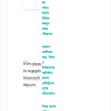
বই
গাইড:
ঈমানি
ভিত্তি
মজবুত
করার
পরিকল্পনা
প্রবাসে
আকীকার
খরচ, নিয়ম
ও
নির্ভরযোগ্য
প্রতিষ্ঠান:
হালাল
রেমিটেন্সের
পূর্ণাঙ্গ
গাইডলাইন
শিশুর হালাল