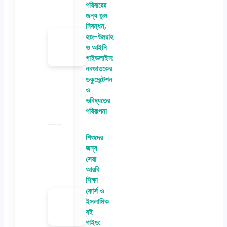
পরিবারের
জন্য জন্ম
নিবন্ধন,
হজ-উমরাহ
ও আইনি
গাইডলাইন:
নবজাতকের
ডকুমেন্টেশন
ও
ভবিষ্যতের
পরিকল্পনা
শিশুদের
জন্য
সেরা
আরবি
শিক্ষা
কোর্স ও
ইসলামিক
বই
গাইড: