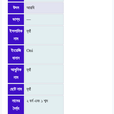
উৎস
আরবি
ভাগ্য
—
ইসলামিক
হ্যাঁ
নাম
ইংরেজি
Oni
বানান
আধুনিক
হ্যাঁ
নাম
ছোট নাম
হ্যাঁ
নামের
২ বর্ন এবং ১ শব্দ
দৈর্ঘ্য