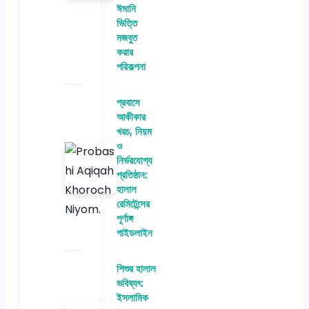
ঈমানি
ভিত্তি
মজবুত
করার
পরিকল্পনা
প্রবাসে
আকীকার
খরচ, নিয়ম
ও
নির্ভরযোগ্য
প্রতিষ্ঠান:
হালাল
রেমিটেন্সের
পূর্ণাঙ্গ
গাইডলাইন
শিশুর হালাল
ভবিষ্যৎ:
ইসলামিক