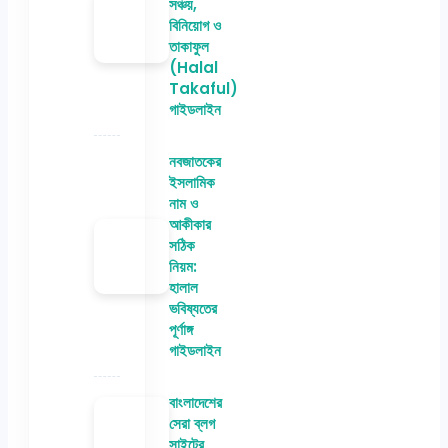
সঞ্চয়,
বিনিয়োগ ও
তাকাফুল
(Halal
Takaful)
গাইডলাইন
নবজাতকের
ইসলামিক
নাম ও
আকীকার
সঠিক
নিয়ম:
হালাল
ভবিষ্যতের
পূর্ণাঙ্গ
গাইডলাইন
বাংলাদেশের
সেরা ব্লগ
সাইটের