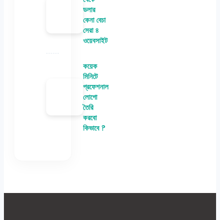
ডলার
কেনা বেচা
সেরা ৪
ওয়েবসাইট
কয়েক
মিনিটে
প্রফেশনাল
লোগো
তৈরি
করবো
কিভাবে ?