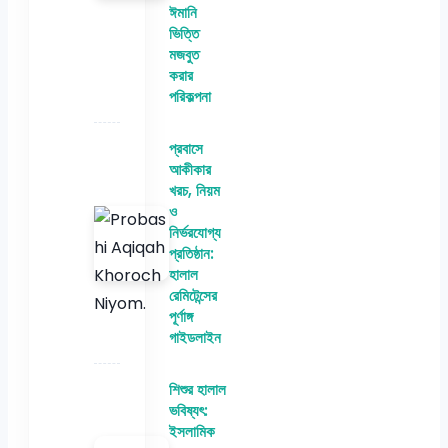
ঈমানি
ভিত্তি
মজবুত
করার
পরিকল্পনা
প্রবাসে
আকীকার
খরচ, নিয়ম
ও
নির্ভরযোগ্য
প্রতিষ্ঠান:
হালাল
রেমিটেন্সের
পূর্ণাঙ্গ
গাইডলাইন
শিশুর হালাল
ভবিষ্যৎ:
ইসলামিক