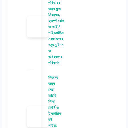
পরিবারের
জন্য জন্ম
নিবন্ধন,
হজ-উমরাহ
ও আইনি
গাইডলাইন:
নবজাতকের
ডকুমেন্টেশন
ও
ভবিষ্যতের
পরিকল্পনা
শিশুদের
জন্য
সেরা
আরবি
শিক্ষা
কোর্স ও
ইসলামিক
বই
গাইড: