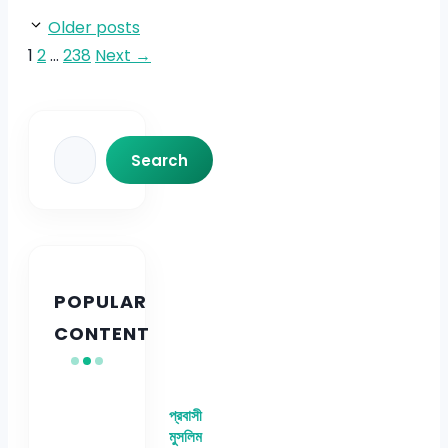
Older posts
Page
Page
Page
1
2
…
238
Next
→
Search
Search
POPULAR
CONTENT
প্রবাসী
মুসলিম