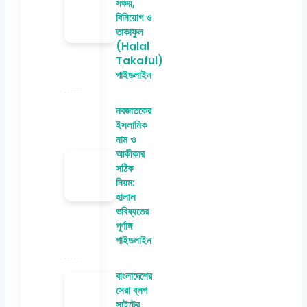
সঞ্চয়,
বিনিয়োগ ও
তাকাফুল
(Halal
Takaful)
গাইডলাইন
নবজাতকের
ইসলামিক
নাম ও
আকীকার
সঠিক
নিয়ম:
হালাল
ভবিষ্যতের
পূর্ণাঙ্গ
গাইডলাইন
বাংলাদেশের
সেরা ব্লগ
সাইটের