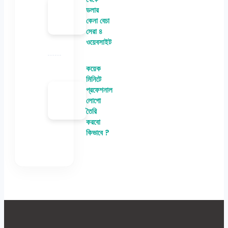
ডলার
কেনা বেচা
সেরা ৪
ওয়েবসাইট
কয়েক
মিনিটে
প্রফেশনাল
লোগো
তৈরি
করবো
কিভাবে ?