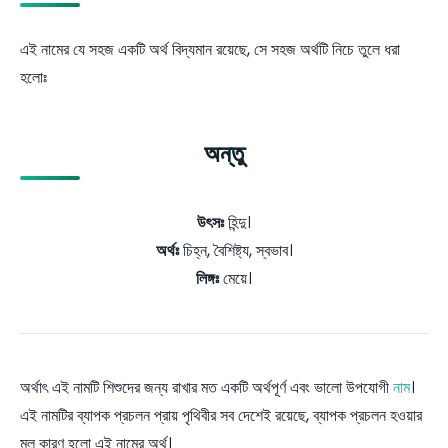
এই নামের যে সহজ একটি অর্থ বিদ্যমান রয়েছে, সে সহজ অর্থটি নিচে তুলে ধরা
হলোঃ
অন্তু
উৎসঃ
হিন্দু।
অর্থঃ
চিহ্ন, বৈশিষ্ট্য, স্বভাব।
লিঙ্গঃ
মেয়ে।
অর্থাৎ এই নামটি শিশুদের জন্য রাখার মত একটি অর্থপূর্ণ এবং ভালো উপযোগী
নাম
।
এই নামটির ব্যাপক প্রচলন প্রায় পৃথিবীর সব দেশেই রয়েছে, ব্যাপক প্রচলন হওয়ার
মূল কারণ হলো এই নামের অর্থ।