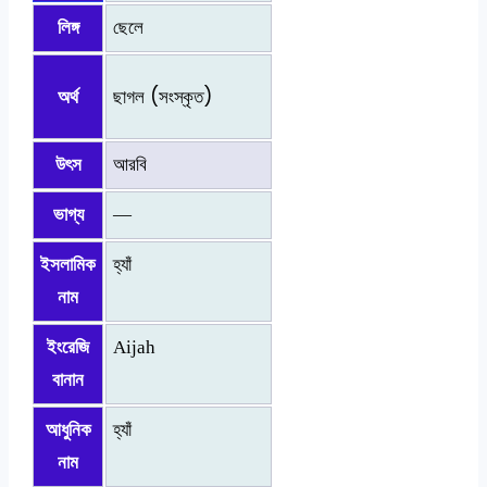
লিঙ্গ
ছেলে
ছাগল (সংস্কৃত)
অর্থ
উৎস
আরবি
ভাগ্য
—
ইসলামিক
হ্যাঁ
নাম
ইংরেজি
Aijah
বানান
আধুনিক
হ্যাঁ
নাম