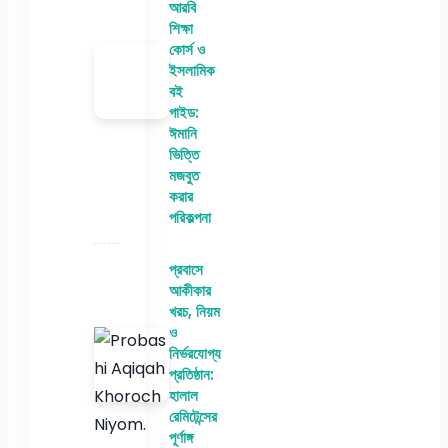
আরবি
শিক্ষা
কোর্স ও
ইসলামিক
বই
গাইড:
ঈমানি
ভিত্তি
মজবুত
করার
পরিকল্পনা
প্রবাসে
আকীকার
খরচ, নিয়ম
ও
নির্ভরযোগ্য
প্রতিষ্ঠান:
হালাল
রেমিটেন্সের
পূর্ণাঙ্গ