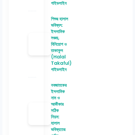
গাইডলাইন
শিশুর হালাল
ভবিষ্যৎ:
ইসলামিক
সঞ্চয়,
বিনিয়োগ ও
তাকাফুল
(Halal
Takaful)
গাইডলাইন
নবজাতকের
ইসলামিক
নাম ও
আকীকার
সঠিক
নিয়ম:
হালাল
ভবিষ্যতের