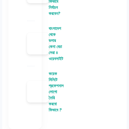
কিভাবে
নির্বাচন
করবেন?
বাংলাদেশ
থেকে
ডলার
কেনা বেচা
সেরা ৪
ওয়েবসাইট
কয়েক
মিনিটে
প্রফেশনাল
লোগো
তৈরি
করবো
কিভাবে ?