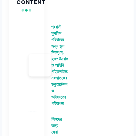
CONTENT
প্রবাসী
মুসলিম
পরিবারের
জন্য জন্ম
নিবন্ধন,
হজ-উমরাহ
ও আইনি
গাইডলাইন:
নবজাতকের
ডকুমেন্টেশন
ও
ভবিষ্যতের
পরিকল্পনা
শিশুদের
জন্য
সেরা