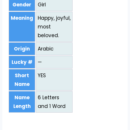
Gender
Girl
Meaning
Happy, joyful,
most
beloved.
Origin
Arabic
Lucky #
—
Short
YES
Name
Name
6 Letters
Length
and 1 Word