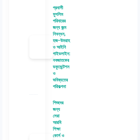
প্রবাসী
মুসলিম
পরিবারের
জন্য জন্ম
নিবন্ধন,
হজ-উমরাহ
ও আইনি
গাইডলাইন:
নবজাতকের
ডকুমেন্টেশন
ও
ভবিষ্যতের
পরিকল্পনা
শিশুদের
জন্য
সেরা
আরবি
শিক্ষা
কোর্স ও