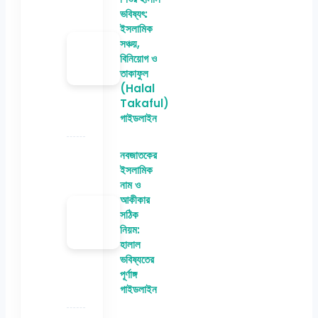
ভবিষ্যৎ:
ইসলামিক
সঞ্চয়,
বিনিয়োগ ও
তাকাফুল
(Halal
Takaful)
গাইডলাইন
নবজাতকের
ইসলামিক
নাম ও
আকীকার
সঠিক
নিয়ম:
হালাল
ভবিষ্যতের
পূর্ণাঙ্গ
গাইডলাইন