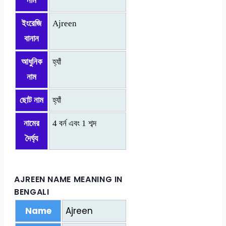
নাম
ইংরেজি
Ajreen
বানান
আধুনিক
হ্যাঁ
নাম
ছোট নাম
হ্যাঁ
নামের
4 বর্ন এবং 1 শব্দ
দৈর্ঘ্য
AJREEN NAME MEANING IN
BENGALI
Name
Ajreen