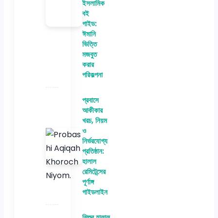
ইসলামিক
বই
গাইড:
ঈমানি
ভিত্তি
মজবুত
করার
পরিকল্পনা
প্রবাসে
আকীকার
খরচ, নিয়ম
ও
নির্ভরযোগ্য
প্রতিষ্ঠান:
হালাল
রেমিটেন্সের
পূর্ণাঙ্গ
গাইডলাইন
শিশুর হালাল