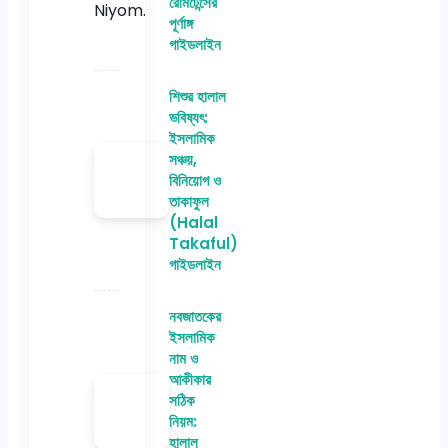
রেমিটেন্সের
পূর্ণাঙ্গ
গাইডলাইন
শিশুর হালাল
ভবিষ্যৎ:
ইসলামিক
সঞ্চয়,
বিনিয়োগ ও
তাকাফুল
(Halal
Takaful)
গাইডলাইন
নবজাতকের
ইসলামিক
নাম ও
আকীকার
সঠিক
নিয়ম:
হালাল