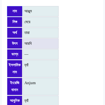
নাম
আঞ্জুম
লিঙ্গ
মেয়ে
অর্থ
তারা
উৎস
আরবি
ভাগ্য
—
ইসলামিক
হ্যাঁ
নাম
ইংরেজি
Anjum
বানান
আধুনিক
হ্যাঁ