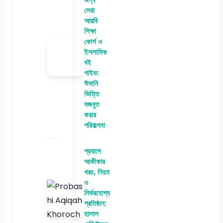
সেরা
আরবি
শিক্ষা
কোর্স ও
ইসলামিক
বই
গাইড:
ঈমানি
ভিত্তি
মজবুত
করার
পরিকল্পনা
প্রবাসে
আকীকার
খরচ, নিয়ম
ও
নির্ভরযোগ্য
প্রতিষ্ঠান:
হালাল