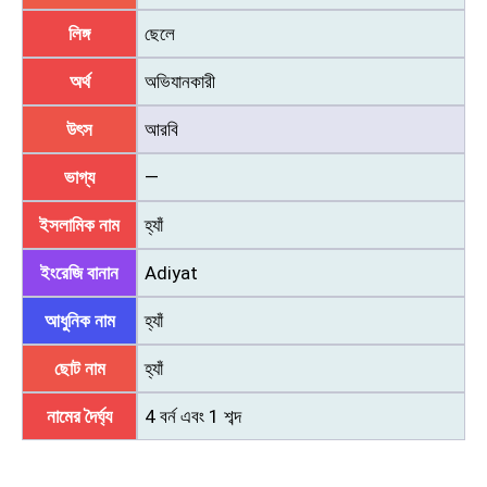
লিঙ্গ
ছেলে
অর্থ
অভিযানকারী
উৎস
আরবি
ভাগ্য
—
ইসলামিক নাম
হ্যাঁ
ইংরেজি বানান
Adiyat
আধুনিক নাম
হ্যাঁ
ছোট নাম
হ্যাঁ
নামের দৈর্ঘ্য
4 বর্ন এবং 1 শব্দ