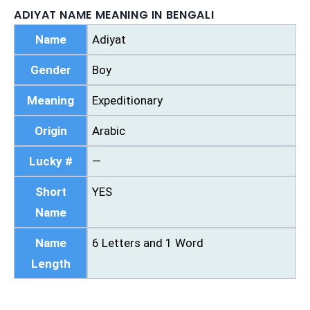
ADIYAT NAME MEANING IN BENGALI
Name
Adiyat
Gender
Boy
Meaning
Expeditionary
Origin
Arabic
Lucky #
—
Short
YES
Name
Name
6 Letters and 1 Word
Length