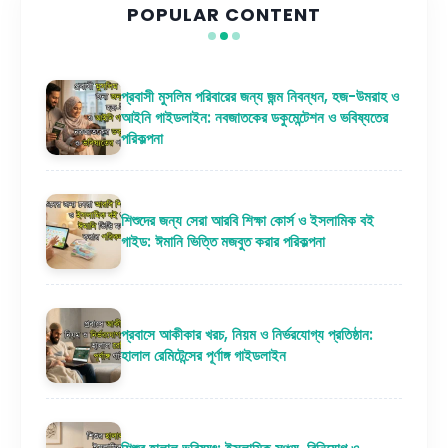
POPULAR CONTENT
প্রবাসী মুসলিম পরিবারের জন্য জন্ম নিবন্ধন, হজ-উমরাহ ও
আইনি গাইডলাইন: নবজাতকের ডকুমেন্টেশন ও ভবিষ্যতের
পরিকল্পনা
শিশুদের জন্য সেরা আরবি শিক্ষা কোর্স ও ইসলামিক বই
গাইড: ঈমানি ভিত্তি মজবুত করার পরিকল্পনা
প্রবাসে আকীকার খরচ, নিয়ম ও নির্ভরযোগ্য প্রতিষ্ঠান:
হালাল রেমিটেন্সের পূর্ণাঙ্গ গাইডলাইন