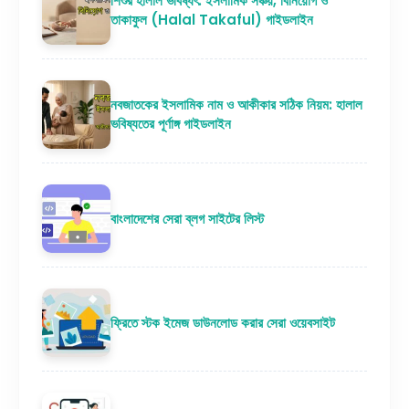
শিশুর হালাল ভবিষ্যৎ: ইসলামিক সঞ্চয়, বিনিয়োগ ও
তাকাফুল (Halal Takaful) গাইডলাইন
নবজাতকের ইসলামিক নাম ও আকীকার সঠিক নিয়ম: হালাল
ভবিষ্যতের পূর্ণাঙ্গ গাইডলাইন
বাংলাদেশের সেরা ব্লগ সাইটের লিস্ট
ফ্রিতে স্টক ইমেজ ডাউনলোড করার সেরা ওয়েবসাইট