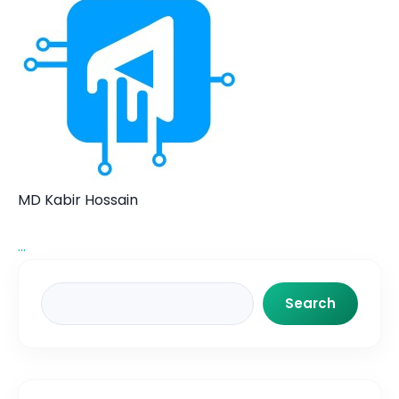
MD Kabir Hossain
...
Search
Search