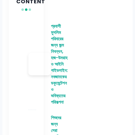
CONTENT
প্রবাসী
মুসলিম
পরিবারের
জন্য জন্ম
নিবন্ধন,
হজ-উমরাহ
ও আইনি
গাইডলাইন:
নবজাতকের
ডকুমেন্টেশন
ও
ভবিষ্যতের
পরিকল্পনা
শিশুদের
জন্য
সেরা