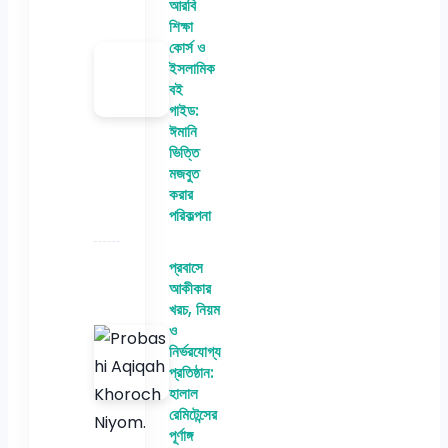
আরবি
শিক্ষা
কোর্স ও
ইসলামিক
বই
গাইড:
ঈমানি
ভিত্তি
মজবুত
করার
পরিকল্পনা
প্রবাসে
আকীকার
খরচ, নিয়ম
ও
নির্ভরযোগ্য
প্রতিষ্ঠান:
হালাল
রেমিটেন্সের
পূর্ণাঙ্গ