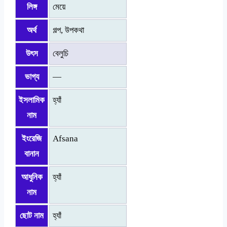
লিঙ্গ
মেয়ে
অর্থ
গল্প, উপকথা
উৎস
বেলুচি
ভাগ্য
—
ইসলামিক
হ্যাঁ
নাম
ইংরেজি
Afsana
বানান
আধুনিক
হ্যাঁ
নাম
ছোট নাম
হ্যাঁ