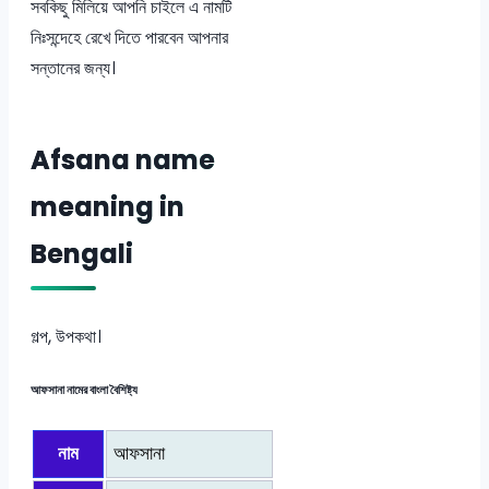
সবকিছু মিলিয়ে আপনি চাইলে এ নামটি
নিঃসন্দেহে রেখে দিতে পারবেন আপনার
সন্তানের জন্য।
Afsana name
meaning in
Bengali
গল্প, উপকথা।
আফসানা নামের বাংলা বৈশিষ্ট্য
নাম
আফসানা