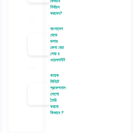
কিভাবে
নির্বাচন
করবেন?
বাংলাদেশ
থেকে
ডলার
কেনা বেচা
সেরা ৪
ওয়েবসাইট
কয়েক
মিনিটে
প্রফেশনাল
লোগো
তৈরি
করবো
কিভাবে ?