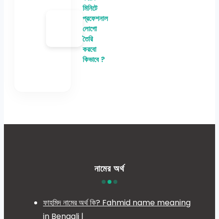
মিনিটে
প্রফেশনাল
লোগো
তৈরি
করবো
কিভাবে ?
নামের অর্থ
ফাহমিদ নামের অর্থ কি? Fahmid name meaning
in Bengali |