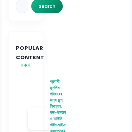
Search
Search
POPULAR
CONTENT
প্রবাসী
মুসলিম
পরিবারের
জন্য জন্ম
নিবন্ধন,
হজ-উমরাহ
ও আইনি
গাইডলাইন:
নবজাতকের