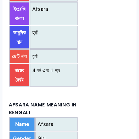
ইংরেজি
Afsara
বানান
আধুনিক
হ্যাঁ
নাম
ছোট নাম
হ্যাঁ
নামের
4 বর্ন এবং 1 শব্দ
দৈর্ঘ্য
AFSARA NAME MEANING IN
BENGALI
Name
Afsara
Gender
Girl