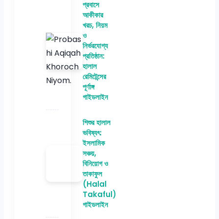
প্রবাসে
আকীকার
খরচ, নিয়ম
ও
নির্ভরযোগ্য
প্রতিষ্ঠান:
হালাল
রেমিটেন্সের
পূর্ণাঙ্গ
গাইডলাইন
শিশুর হালাল
ভবিষ্যৎ:
ইসলামিক
সঞ্চয়,
বিনিয়োগ ও
তাকাফুল
(Halal
Takaful)
গাইডলাইন