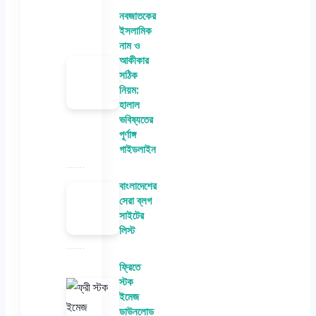
নবজাতকের
ইসলামিক
নাম ও
আকীকার
সঠিক
নিয়ম:
হালাল
ভবিষ্যতের
পূর্ণাঙ্গ
গাইডলাইন
বাংলাদেশের
সেরা ব্লগ
সাইটের
লিস্ট
ফ্রিতে
স্টক
ইমেজ
ডাউনলোড