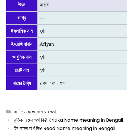
উৎস
আরবি
ভাগ্য
—
ইসলামিক নাম
হ্যাঁ
ইংরেজি বানান
Afiyan
আধুনিক নাম
হ্যাঁ
ছোট নাম
হ্যাঁ
নামের দৈর্ঘ্য
৪ বর্ন এবং ১ শব্দ
Categories
আ দিয়ে ছেলেদের নামের অর্থ
কৃতিকা নামের অর্থ কি? Kritika Name meaning in Bengali
রিদ নামের অর্থ কি? Read Name meaning in Bengali