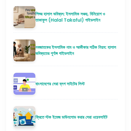
শিশুর হালাল ভবিষ্যৎ: ইসলামিক সঞ্চয়, বিনিয়োগ ও
তাকাফুল (Halal Takaful) গাইডলাইন
নবজাতকের ইসলামিক নাম ও আকীকার সঠিক নিয়ম: হালাল
ভবিষ্যতের পূর্ণাঙ্গ গাইডলাইন
বাংলাদেশের সেরা ব্লগ সাইটের লিস্ট
ফ্রিতে স্টক ইমেজ ডাউনলোড করার সেরা ওয়েবসাইট