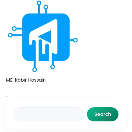
MD Kabir Hossain
...
Search
Search