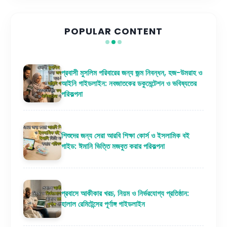
POPULAR CONTENT
প্রবাসী মুসলিম পরিবারের জন্য জন্ম নিবন্ধন, হজ-উমরাহ ও
আইনি গাইডলাইন: নবজাতকের ডকুমেন্টেশন ও ভবিষ্যতের
পরিকল্পনা
শিশুদের জন্য সেরা আরবি শিক্ষা কোর্স ও ইসলামিক বই
গাইড: ঈমানি ভিত্তি মজবুত করার পরিকল্পনা
প্রবাসে আকীকার খরচ, নিয়ম ও নির্ভরযোগ্য প্রতিষ্ঠান:
হালাল রেমিটেন্সের পূর্ণাঙ্গ গাইডলাইন