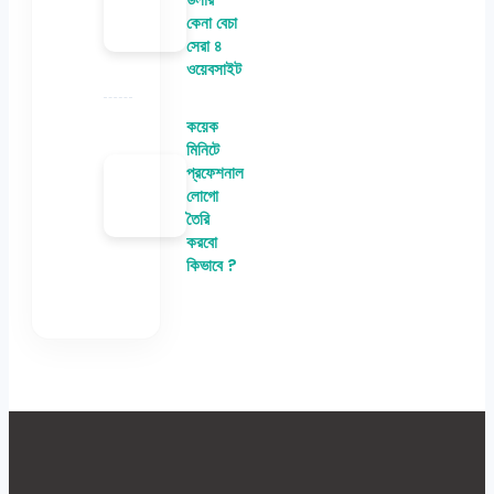
কেনা বেচা
সেরা ৪
ওয়েবসাইট
কয়েক
মিনিটে
প্রফেশনাল
লোগো
তৈরি
করবো
কিভাবে ?