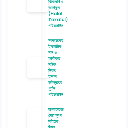
বিনিয়োগ ও
তাকাফুল
(Halal
Takaful)
গাইডলাইন
নবজাতকের
ইসলামিক
নাম ও
আকীকার
সঠিক
নিয়ম:
হালাল
ভবিষ্যতের
পূর্ণাঙ্গ
গাইডলাইন
বাংলাদেশের
সেরা ব্লগ
সাইটের
লিস্ট