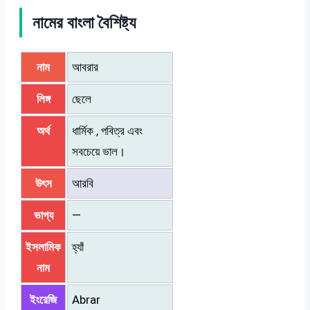
নামের বাংলা বৈশিষ্ট্য
নাম
আবরার
লিঙ্গ
ছেলে
অর্থ
ধার্মিক , পবিত্র এবং
সবচেয়ে ভাল।
উৎস
আরবি
ভাগ্য
—
ইসলামিক
হ্যাঁ
নাম
ইংরেজি
Abrar