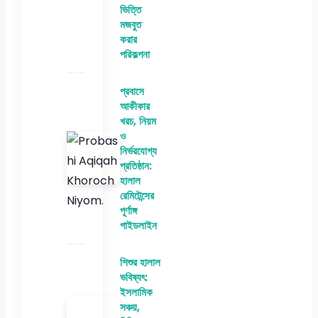
ভিত্তি
মজবুত
করার
পরিকল্পনা
প্রবাসে
আকীকার
খরচ, নিয়ম
ও
নির্ভরযোগ্য
প্রতিষ্ঠান:
হালাল
রেমিটেন্সের
পূর্ণাঙ্গ
গাইডলাইন
শিশুর হালাল
ভবিষ্যৎ:
ইসলামিক
সঞ্চয়,