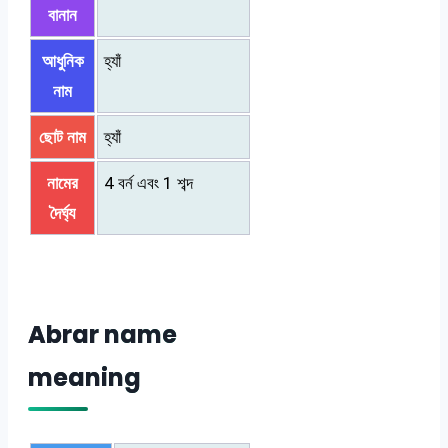
বানান
আধুনিক
হ্যাঁ
নাম
ছোট নাম
হ্যাঁ
নামের
4 বর্ন এবং 1 শব্দ
দৈর্ঘ্য
Abrar name
meaning