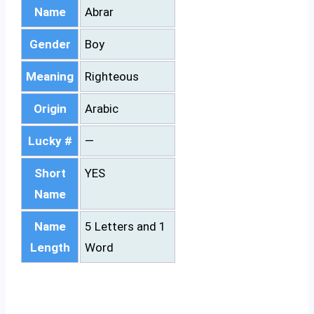
Name
Abrar
Gender
Boy
Meaning
Righteous
Origin
Arabic
Lucky #
—
Short
YES
Name
Name
5 Letters and 1
Length
Word