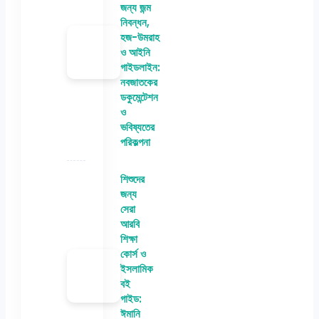
জন্য জন্ম
নিবন্ধন,
হজ-উমরাহ
ও আইনি
গাইডলাইন:
নবজাতকের
ডকুমেন্টেশন
ও
ভবিষ্যতের
পরিকল্পনা
শিশুদের
জন্য
সেরা
আরবি
শিক্ষা
কোর্স ও
ইসলামিক
বই
গাইড:
ঈমানি