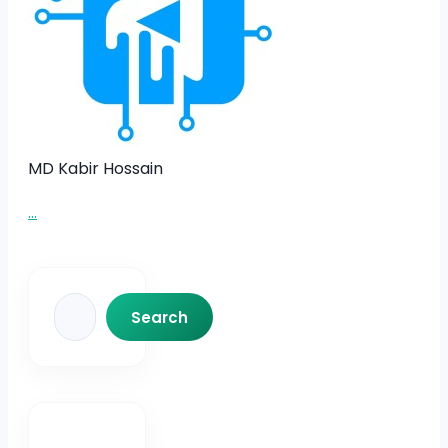
MD Kabir Hossain
...
Search
Search