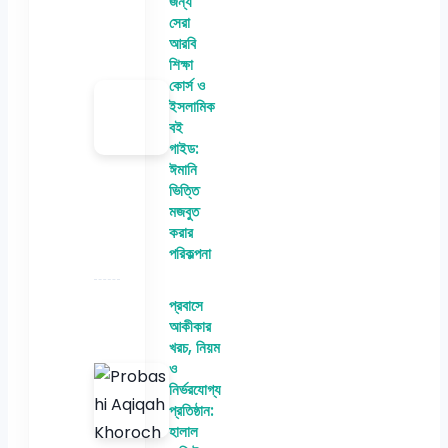
জন্য
সেরা
আরবি
শিক্ষা
কোর্স ও
ইসলামিক
বই
গাইড:
ঈমানি
ভিত্তি
মজবুত
করার
পরিকল্পনা
প্রবাসে
আকীকার
খরচ, নিয়ম
ও
নির্ভরযোগ্য
প্রতিষ্ঠান:
হালাল