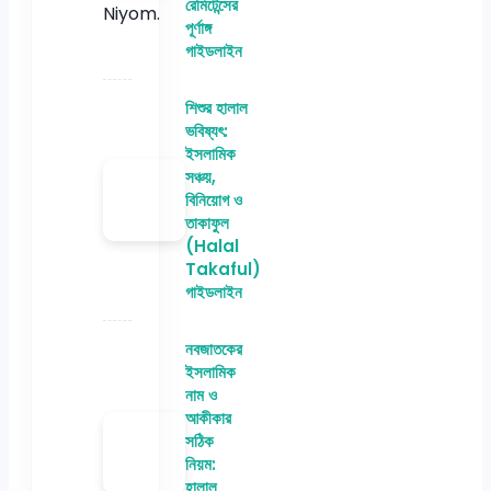
রেমিটেন্সের
পূর্ণাঙ্গ
গাইডলাইন
শিশুর হালাল
ভবিষ্যৎ:
ইসলামিক
সঞ্চয়,
বিনিয়োগ ও
তাকাফুল
(Halal
Takaful)
গাইডলাইন
নবজাতকের
ইসলামিক
নাম ও
আকীকার
সঠিক
নিয়ম:
হালাল