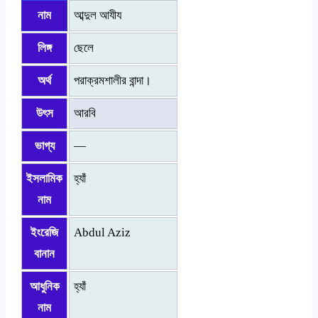
নাম
আব্দুল আযীয
লিঙ্গ
ছেলে
অর্থ
পরাক্রমশালীর বান্দা।
উৎস
আরবি
ভাগ্য
—
ইসলামিক
হ্যাঁ
নাম
ইংরেজি
Abdul Aziz
বানান
আধুনিক
হ্যাঁ
নাম