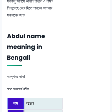
সবকিছু মিলিয়ে আপনি চাইলে এ নামটি
নিঃসন্দেহে রেখে দিতে পারবেন আপনার
সন্তানের জন্য।
Abdul name
meaning in
Bengali
আল্লাহর দাস।
আব্দুল নামের বাংলা বৈশিষ্ট্য
নাম
আব্দুল