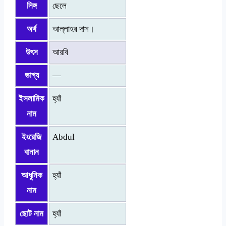
লিঙ্গ
ছেলে
অর্থ
আল্লাহর দাস।
উৎস
আরবি
ভাগ্য
—
ইসলামিক
হ্যাঁ
নাম
ইংরেজি
Abdul
বানান
আধুনিক
হ্যাঁ
নাম
ছোট নাম
হ্যাঁ