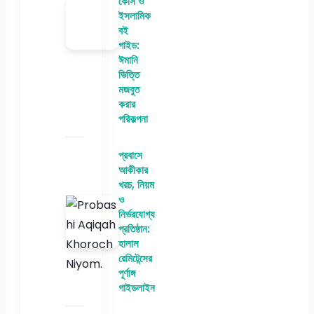
কোর্স ও
ইসলামিক
বই
গাইড:
ঈমানি
ভিত্তি
মজবুত
করার
পরিকল্পনা
প্রবাসে
আকীকার
খরচ, নিয়ম
ও
নির্ভরযোগ্য
প্রতিষ্ঠান:
হালাল
রেমিটেন্সের
পূর্ণাঙ্গ
গাইডলাইন