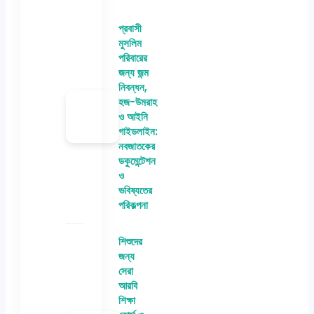
প্রবাসী
মুসলিম
পরিবারের
জন্য জন্ম
নিবন্ধন,
হজ-উমরাহ
ও আইনি
গাইডলাইন:
নবজাতকের
ডকুমেন্টেশন
ও
ভবিষ্যতের
পরিকল্পনা
শিশুদের
জন্য
সেরা
আরবি
শিক্ষা