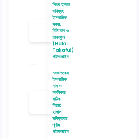
শিশুর হালাল
ভবিষ্যৎ:
ইসলামিক
সঞ্চয়,
বিনিয়োগ ও
তাকাফুল
(Halal
Takaful)
গাইডলাইন
নবজাতকের
ইসলামিক
নাম ও
আকীকার
সঠিক
নিয়ম:
হালাল
ভবিষ্যতের
পূর্ণাঙ্গ
গাইডলাইন