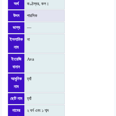
অর্থ
কণ্ঠস্বর, কল।
উৎস
পারসিক
ভাগ্য
—
ইসলামিক
না
নাম
ইংরেজি
Ava
বানান
আধুনিক
হ্যাঁ
নাম
ছোট নাম
হ্যাঁ
নামের
২ বর্ন এবং ১ শব্দ