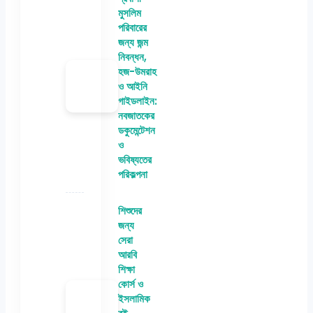
মুসলিম
পরিবারের
জন্য জন্ম
নিবন্ধন,
হজ-উমরাহ
ও আইনি
গাইডলাইন:
নবজাতকের
ডকুমেন্টেশন
ও
ভবিষ্যতের
পরিকল্পনা
শিশুদের
জন্য
সেরা
আরবি
শিক্ষা
কোর্স ও
ইসলামিক