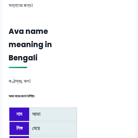
সন্তানের জন্য।
Ava name
meaning in
Bengali
কণ্ঠস্বর, কল।
আভা নামের বাংলা বৈশিষ্ট্য
নাম
আভা
লিঙ্গ
মেয়ে