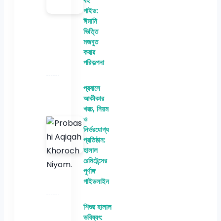
বই
গাইড:
ঈমানি
ভিত্তি
মজবুত
করার
পরিকল্পনা
প্রবাসে
আকীকার
খরচ, নিয়ম
ও
নির্ভরযোগ্য
প্রতিষ্ঠান:
হালাল
রেমিটেন্সের
পূর্ণাঙ্গ
গাইডলাইন
শিশুর হালাল
ভবিষ্যৎ: