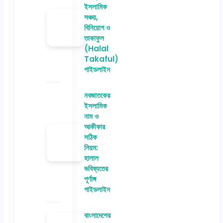
ইসলামিক
সঞ্চয়,
বিনিয়োগ ও
তাকাফুল
(Halal
Takaful)
গাইডলাইন
নবজাতকের
ইসলামিক
নাম ও
আকীকার
সঠিক
নিয়ম:
হালাল
ভবিষ্যতের
পূর্ণাঙ্গ
গাইডলাইন
বাংলাদেশের