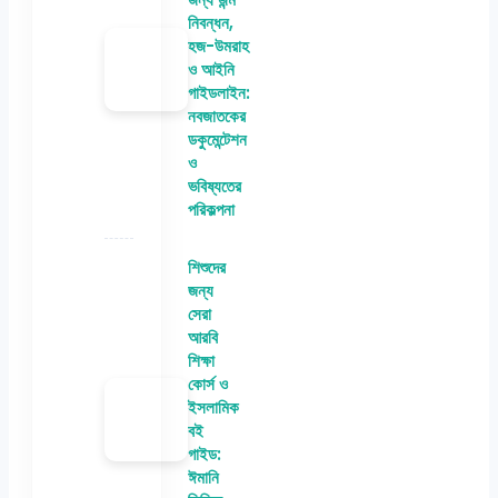
নিবন্ধন,
হজ-উমরাহ
ও আইনি
গাইডলাইন:
নবজাতকের
ডকুমেন্টেশন
ও
ভবিষ্যতের
পরিকল্পনা
শিশুদের
জন্য
সেরা
আরবি
শিক্ষা
কোর্স ও
ইসলামিক
বই
গাইড:
ঈমানি