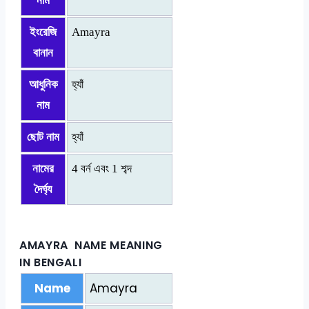
নাম
ইংরেজি
Amayra
বানান
আধুনিক
হ্যাঁ
নাম
ছোট নাম
হ্যাঁ
নামের
4 বর্ন এবং 1 শব্দ
দৈর্ঘ্য
AMAYRA NAME MEANING
IN BENGALI
Name
Amayra