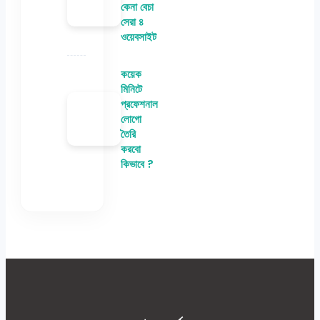
কেনা বেচা
সেরা ৪
ওয়েবসাইট
কয়েক
মিনিটে
প্রফেশনাল
লোগো
তৈরি
করবো
কিভাবে ?