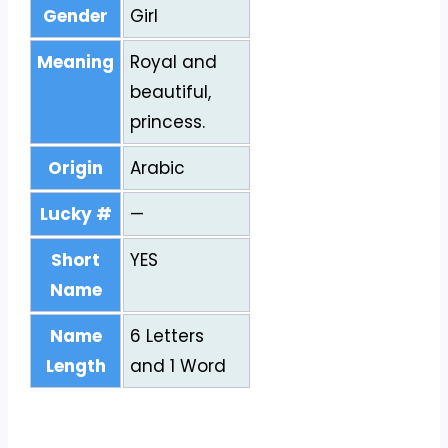
Gender
Girl
Meaning
Royal and
beautiful,
princess.
Origin
Arabic
Lucky #
—
Short
YES
Name
Name
6 Letters
Length
and 1 Word