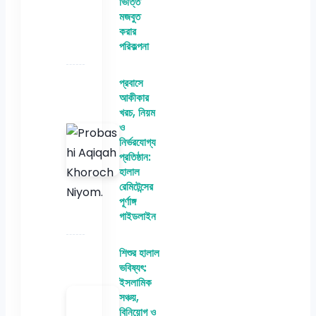
ভিত্তি
মজবুত
করার
পরিকল্পনা
প্রবাসে
আকীকার
খরচ, নিয়ম
ও
নির্ভরযোগ্য
প্রতিষ্ঠান:
হালাল
রেমিটেন্সের
পূর্ণাঙ্গ
গাইডলাইন
শিশুর হালাল
ভবিষ্যৎ:
ইসলামিক
সঞ্চয়,
বিনিয়োগ ও