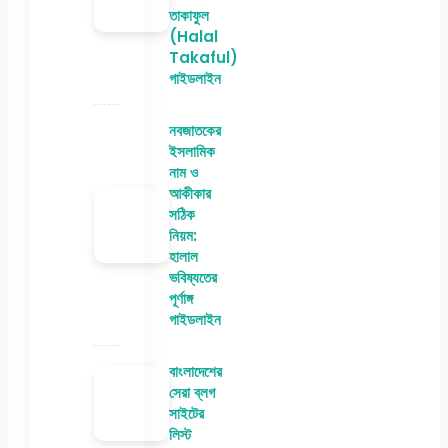
তাকাফুল
(Halal
Takaful)
গাইডলাইন
নবজাতকের
ইসলামিক
নাম ও
আকীকার
সঠিক
নিয়ম:
হালাল
ভবিষ্যতের
পূর্ণাঙ্গ
গাইডলাইন
বাংলাদেশের
সেরা ব্লগ
সাইটের
লিস্ট