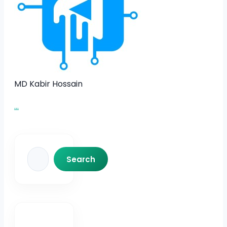
MD Kabir Hossain
...
Search
Search