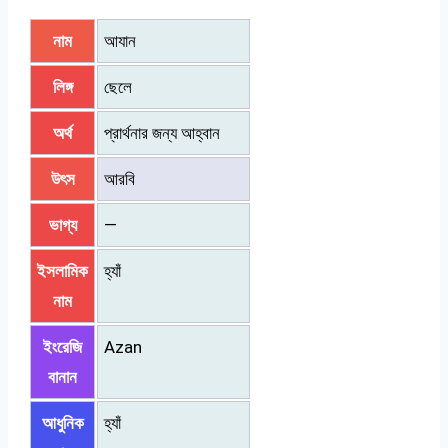
নাম
আযান
লিঙ্গ
ছেলে
অর্থ
প্রার্থনার জন্য আহ্বান
উৎস
আরবি
ভাগ্য
—
ইসলামিক
হ্যাঁ
নাম
ইংরেজি
Azan
বানান
আধুনিক
হ্যাঁ