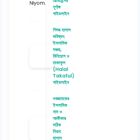
রেমিটেন্সের
পূর্ণাঙ্গ
গাইডলাইন
শিশুর হালাল
ভবিষ্যৎ:
ইসলামিক
সঞ্চয়,
বিনিয়োগ ও
তাকাফুল
(Halal
Takaful)
গাইডলাইন
নবজাতকের
ইসলামিক
নাম ও
আকীকার
সঠিক
নিয়ম:
হালাল