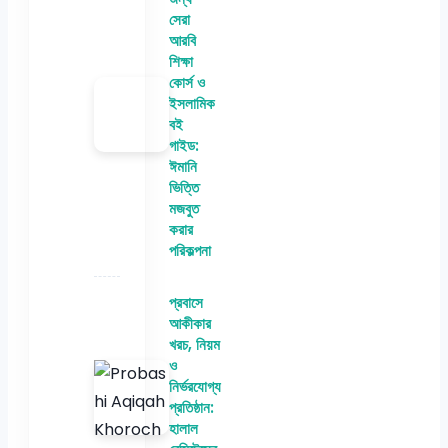
সেরা
আরবি
শিক্ষা
কোর্স ও
ইসলামিক
বই
গাইড:
ঈমানি
ভিত্তি
মজবুত
করার
পরিকল্পনা
প্রবাসে
আকীকার
খরচ, নিয়ম
ও
নির্ভরযোগ্য
প্রতিষ্ঠান:
হালাল