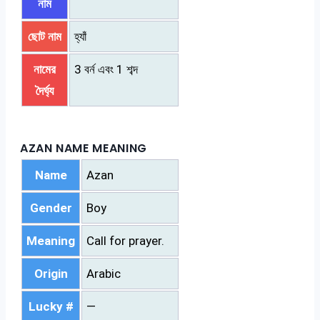
নাম
ছোট নাম
হ্যাঁ
নামের
3 বর্ন এবং 1 শব্দ
দৈর্ঘ্য
AZAN NAME MEANING
Name
Azan
Gender
Boy
Meaning
Call for prayer.
Origin
Arabic
Lucky #
—