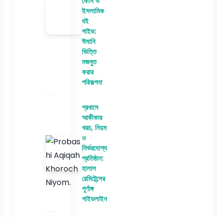
কোর্স ও
ইসলামিক
বই
গাইড:
ঈমানি
ভিত্তি
মজবুত
করার
পরিকল্পনা
প্রবাসে
আকীকার
খরচ, নিয়ম
ও
নির্ভরযোগ্য
প্রতিষ্ঠান:
হালাল
রেমিটেন্সের
পূর্ণাঙ্গ
গাইডলাইন