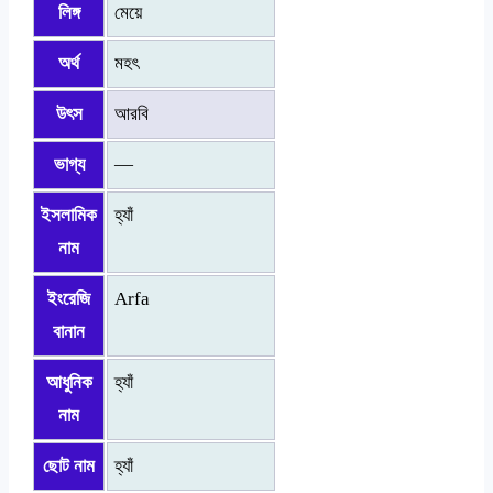
লিঙ্গ
মেয়ে
অর্থ
মহৎ
উৎস
আরবি
ভাগ্য
—
ইসলামিক
হ্যাঁ
নাম
ইংরেজি
Arfa
বানান
আধুনিক
হ্যাঁ
নাম
ছোট নাম
হ্যাঁ