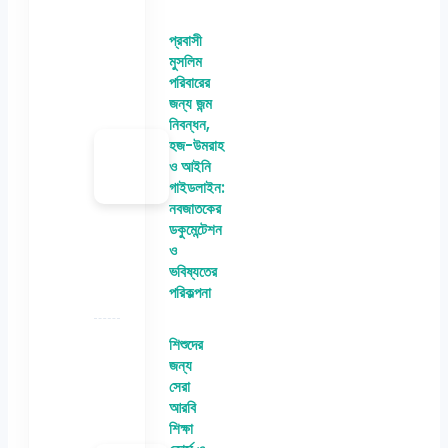
প্রবাসী
মুসলিম
পরিবারের
জন্য জন্ম
নিবন্ধন,
হজ-উমরাহ
ও আইনি
গাইডলাইন:
নবজাতকের
ডকুমেন্টেশন
ও
ভবিষ্যতের
পরিকল্পনা
শিশুদের
জন্য
সেরা
আরবি
শিক্ষা