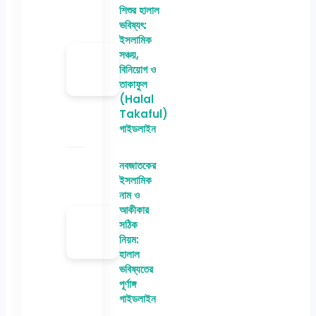
শিশুর হালাল
ভবিষ্যৎ:
ইসলামিক
সঞ্চয়,
বিনিয়োগ ও
তাকাফুল
(Halal
Takaful)
গাইডলাইন
নবজাতকের
ইসলামিক
নাম ও
আকীকার
সঠিক
নিয়ম:
হালাল
ভবিষ্যতের
পূর্ণাঙ্গ
গাইডলাইন