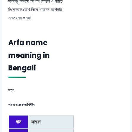
সবকিছু মিলিয়ে আপনি চাইলে এ নামটি
নিঃসন্দেহে রেখে দিতে পারবেন আপনার
সন্তানের জন্য।
Arfa name
meaning in
Bengali
মহৎ
আরফা নামের বাংলা বৈশিষ্ট্য
নাম
আরফা