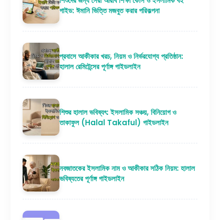
শিশুদের জন্য সেরা আরবি শিক্ষা কোর্স ও ইসলামিক বই
গাইড: ঈমানি ভিত্তি মজবুত করার পরিকল্পনা
প্রবাসে আকীকার খরচ, নিয়ম ও নির্ভরযোগ্য প্রতিষ্ঠান:
হালাল রেমিটেন্সের পূর্ণাঙ্গ গাইডলাইন
শিশুর হালাল ভবিষ্যৎ: ইসলামিক সঞ্চয়, বিনিয়োগ ও
তাকাফুল (Halal Takaful) গাইডলাইন
নবজাতকের ইসলামিক নাম ও আকীকার সঠিক নিয়ম: হালাল
ভবিষ্যতের পূর্ণাঙ্গ গাইডলাইন