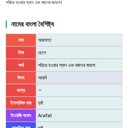
পরিচয় হওয়ার স্থান এবং জ্ঞানের জায়গা।
নামের বাংলা বৈশিষ্ট্য
নাম
আরাফাত
লিঙ্গ
ছেলে
অর্থ
পরিচয় হওয়ার স্থান এবং জ্ঞানের জায়গা
উৎস
আরবি
ভাগ্য
—
ইসলামিক নাম
হ্যাঁ
ইংরেজি বানান
Arafat