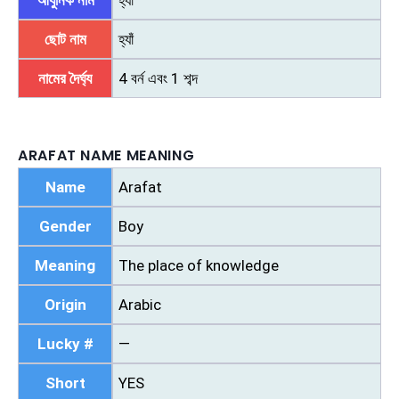
আধুনিক নাম
হ্যাঁ
ছোট নাম
হ্যাঁ
নামের দৈর্ঘ্য
4 বর্ন এবং 1 শব্দ
ARAFAT NAME MEANING
Name
Arafat
Gender
Boy
Meaning
The place of knowledge
Origin
Arabic
Lucky #
—
Short
YES