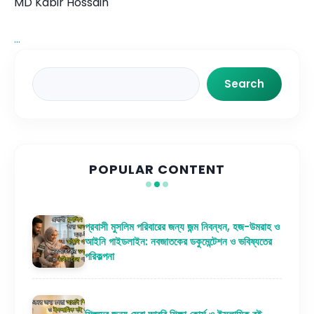
MD Kabir Hossain
...
Search
Search
POPULAR CONTENT
প্রবাসী মুসলিম পরিবারের জন্য জন্ম নিবন্ধন, হজ-উমরাহ ও
আইনি গাইডলাইন: নবজাতকের ডকুমেন্টেশন ও ভবিষ্যতের
পরিকল্পনা