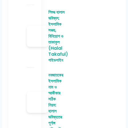
শিশুর হালাল
ভবিষ্যৎ:
ইসলামিক
সঞ্চয়,
বিনিয়োগ ও
তাকাফুল
(Halal
Takaful)
গাইডলাইন
নবজাতকের
ইসলামিক
নাম ও
আকীকার
সঠিক
নিয়ম:
হালাল
ভবিষ্যতের
পূর্ণাঙ্গ