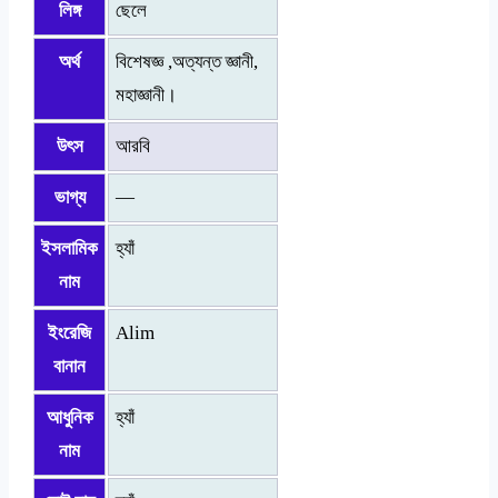
লিঙ্গ
ছেলে
অর্থ
বিশেষজ্ঞ ,অত্যন্ত জ্ঞানী,
মহাজ্ঞানী।
উৎস
আরবি
ভাগ্য
—
ইসলামিক
হ্যাঁ
নাম
ইংরেজি
Alim
বানান
আধুনিক
হ্যাঁ
নাম