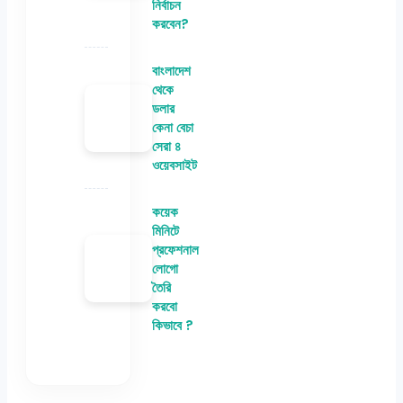
নির্বাচন
করবেন?
বাংলাদেশ
থেকে
ডলার
কেনা বেচা
সেরা ৪
ওয়েবসাইট
কয়েক
মিনিটে
প্রফেশনাল
লোগো
তৈরি
করবো
কিভাবে ?