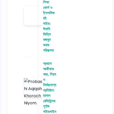
শিক্ষা
কোর্স ও
ইসলামিক
বই
গাইড:
ঈমানি
ভিত্তি
মজবুত
করার
পরিকল্পনা
প্রবাসে
আকীকার
খরচ, নিয়ম
ও
নির্ভরযোগ্য
প্রতিষ্ঠান:
হালাল
রেমিটেন্সের
পূর্ণাঙ্গ
গাইডলাইন