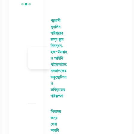
প্রবাসী
মুসলিম
পরিবারের
জন্য জন্ম
নিবন্ধন,
হজ-উমরাহ
ও আইনি
গাইডলাইন:
নবজাতকের
ডকুমেন্টেশন
ও
ভবিষ্যতের
পরিকল্পনা
শিশুদের
জন্য
সেরা
আরবি