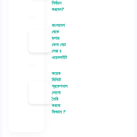
নির্বাচন
করবেন?
বাংলাদেশ
থেকে
ডলার
কেনা বেচা
সেরা ৪
ওয়েবসাইট
কয়েক
মিনিটে
প্রফেশনাল
লোগো
তৈরি
করবো
কিভাবে ?