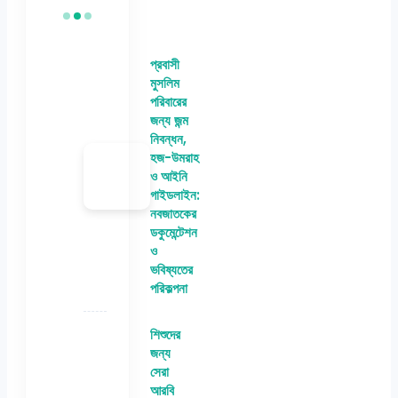
প্রবাসী
মুসলিম
পরিবারের
জন্য জন্ম
নিবন্ধন,
হজ-উমরাহ
ও আইনি
গাইডলাইন:
নবজাতকের
ডকুমেন্টেশন
ও
ভবিষ্যতের
পরিকল্পনা
শিশুদের
জন্য
সেরা
আরবি