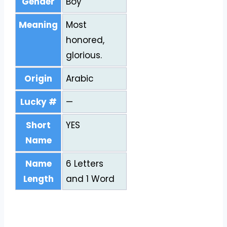
Gender
Boy
Meaning
Most
honored,
glorious.
Origin
Arabic
Lucky #
—
Short
YES
Name
Name
6 Letters
Length
and 1 Word