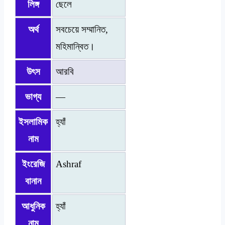
লিঙ্গ
ছেলে
অর্থ
সবচেয়ে সম্মানিত,
মহিমান্বিত।
উৎস
আরবি
ভাগ্য
—
ইসলামিক
হ্যাঁ
নাম
ইংরেজি
Ashraf
বানান
আধুনিক
হ্যাঁ
নাম