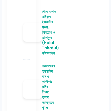
শিশুর হালাল
ভবিষ্যৎ:
ইসলামিক
সঞ্চয়,
বিনিয়োগ ও
তাকাফুল
(Halal
Takaful)
গাইডলাইন
নবজাতকের
ইসলামিক
নাম ও
আকীকার
সঠিক
নিয়ম:
হালাল
ভবিষ্যতের
পূর্ণাঙ্গ