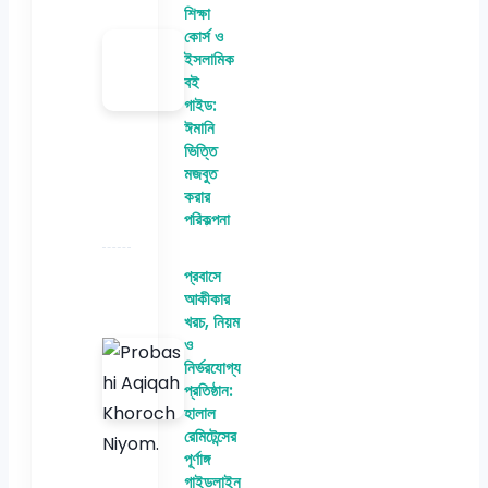
শিক্ষা
কোর্স ও
ইসলামিক
বই
গাইড:
ঈমানি
ভিত্তি
মজবুত
করার
পরিকল্পনা
প্রবাসে
আকীকার
খরচ, নিয়ম
ও
নির্ভরযোগ্য
প্রতিষ্ঠান:
হালাল
রেমিটেন্সের
পূর্ণাঙ্গ
গাইডলাইন