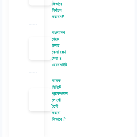
কিভাবে
নির্বাচন
করবেন?
বাংলাদেশ
থেকে
ডলার
কেনা বেচা
সেরা ৪
ওয়েবসাইট
কয়েক
মিনিটে
প্রফেশনাল
লোগো
তৈরি
করবো
কিভাবে ?