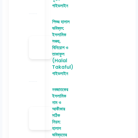
গাইডলাইন
শিশুর হালাল
ভবিষ্যৎ:
ইসলামিক
সঞ্চয়,
বিনিয়োগ ও
তাকাফুল
(Halal
Takaful)
গাইডলাইন
নবজাতকের
ইসলামিক
নাম ও
আকীকার
সঠিক
নিয়ম:
হালাল
ভবিষ্যতের