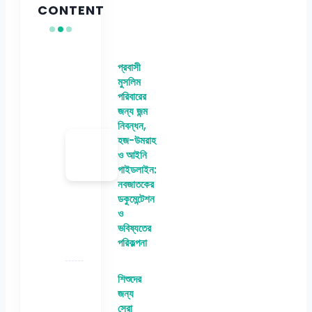
CONTENT
প্রবাসী
মুসলিম
পরিবারের
জন্য জন্ম
নিবন্ধন,
হজ-উমরাহ
ও আইনি
গাইডলাইন:
নবজাতকের
ডকুমেন্টেশন
ও
ভবিষ্যতের
পরিকল্পনা
শিশুদের
জন্য
সেরা