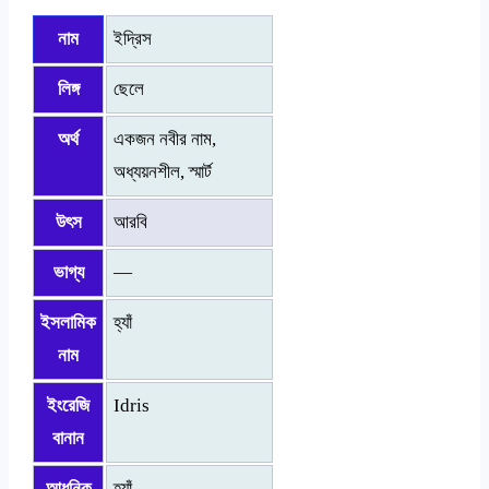
নাম
ইদ্রিস
লিঙ্গ
ছেলে
অর্থ
একজন নবীর নাম,
অধ্যয়নশীল, স্মার্ট
উৎস
আরবি
ভাগ্য
—
ইসলামিক
হ্যাঁ
নাম
ইংরেজি
Idris
বানান
আধুনিক
হ্যাঁ