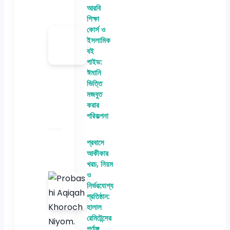
আরবি
শিক্ষা
কোর্স ও
ইসলামিক
বই
গাইড:
ঈমানি
ভিত্তি
মজবুত
করার
পরিকল্পনা
প্রবাসে
আকীকার
খরচ, নিয়ম
ও
নির্ভরযোগ্য
প্রতিষ্ঠান:
হালাল
রেমিটেন্সের
পূর্ণাঙ্গ