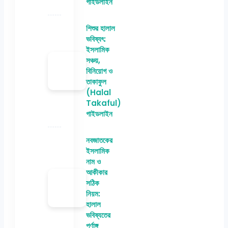
গাইডলাইন
শিশুর হালাল
ভবিষ্যৎ:
ইসলামিক
সঞ্চয়,
বিনিয়োগ ও
তাকাফুল
(Halal
Takaful)
গাইডলাইন
নবজাতকের
ইসলামিক
নাম ও
আকীকার
সঠিক
নিয়ম:
হালাল
ভবিষ্যতের
পূর্ণাঙ্গ