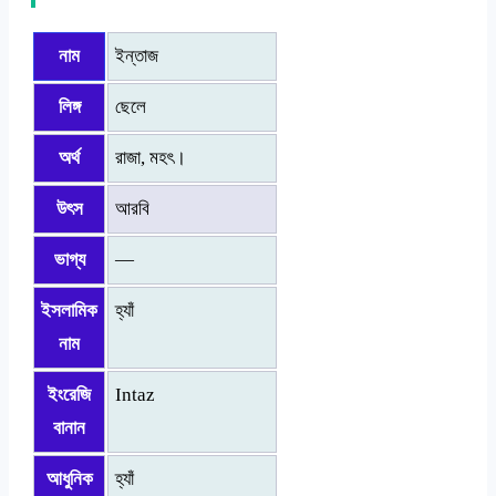
নাম
ইন্তাজ
লিঙ্গ
ছেলে
অর্থ
রাজা, মহৎ।
উৎস
আরবি
ভাগ্য
—
ইসলামিক
হ্যাঁ
নাম
ইংরেজি
Intaz
বানান
আধুনিক
হ্যাঁ