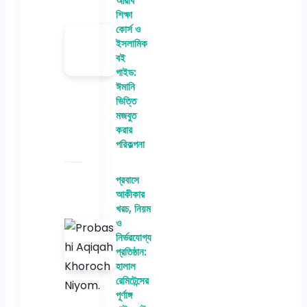
আরবি
শিক্ষা
কোর্স ও
ইসলামিক
বই
গাইড:
ঈমানি
ভিত্তি
মজবুত
করার
পরিকল্পনা
প্রবাসে
আকীকার
খরচ, নিয়ম
ও
নির্ভরযোগ্য
প্রতিষ্ঠান:
হালাল
রেমিটেন্সের
পূর্ণাঙ্গ