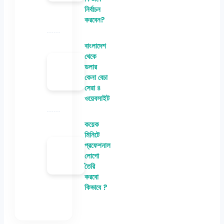
নির্বাচন
করবেন?
বাংলাদেশ
থেকে
ডলার
কেনা বেচা
সেরা ৪
ওয়েবসাইট
কয়েক
মিনিটে
প্রফেশনাল
লোগো
তৈরি
করবো
কিভাবে ?