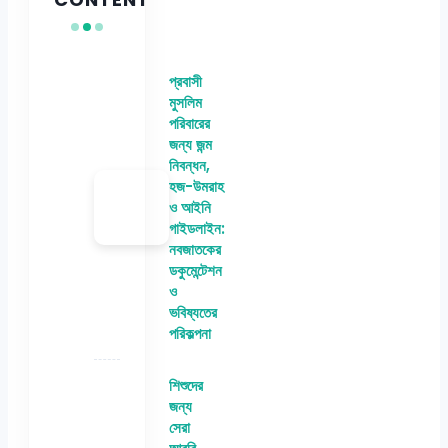
প্রবাসী
মুসলিম
পরিবারের
জন্য জন্ম
নিবন্ধন,
হজ-উমরাহ
ও আইনি
গাইডলাইন:
নবজাতকের
ডকুমেন্টেশন
ও
ভবিষ্যতের
পরিকল্পনা
শিশুদের
জন্য
সেরা