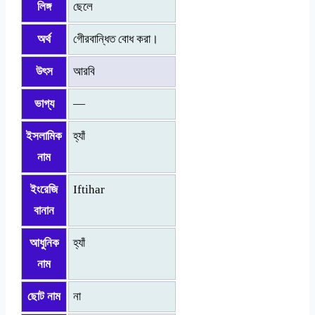
লিঙ্গ
ছেলে
অর্থ
গেীরবান্ধিত বোধ করা।
উৎস
আরবি
ভাগ্য
—
ইসলামিক
হ্যাঁ
নাম
ইংরেজি
Iftihar
বানান
আধুনিক
হ্যাঁ
নাম
ছোট নাম
না