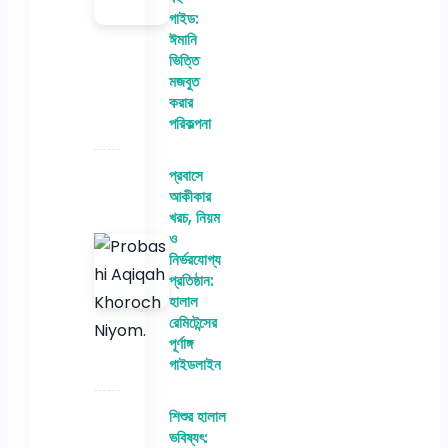
গাইড:
ঈমানি
ভিত্তি
মজবুত
করার
পরিকল্পনা
প্রবাসে
আকীকার
খরচ, নিয়ম
ও
নির্ভরযোগ্য
প্রতিষ্ঠান:
হালাল
রেমিটেন্সের
পূর্ণাঙ্গ
গাইডলাইন
শিশুর হালাল
ভবিষ্যৎ: