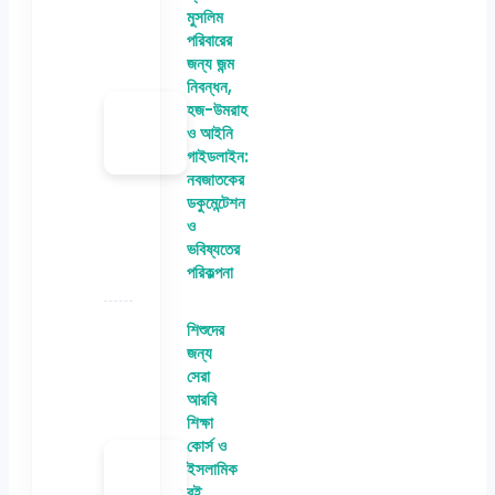
মুসলিম
পরিবারের
জন্য জন্ম
নিবন্ধন,
হজ-উমরাহ
ও আইনি
গাইডলাইন:
নবজাতকের
ডকুমেন্টেশন
ও
ভবিষ্যতের
পরিকল্পনা
শিশুদের
জন্য
সেরা
আরবি
শিক্ষা
কোর্স ও
ইসলামিক
বই