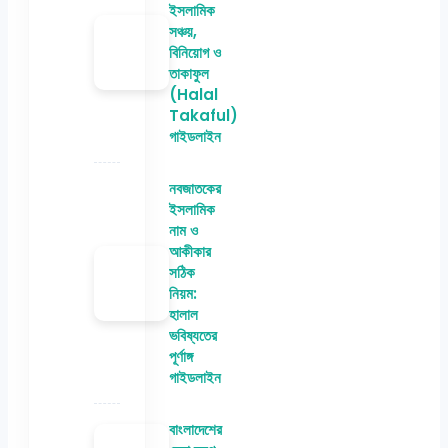
ইসলামিক
সঞ্চয়,
বিনিয়োগ ও
তাকাফুল
(Halal
Takaful)
গাইডলাইন
নবজাতকের
ইসলামিক
নাম ও
আকীকার
সঠিক
নিয়ম:
হালাল
ভবিষ্যতের
পূর্ণাঙ্গ
গাইডলাইন
বাংলাদেশের