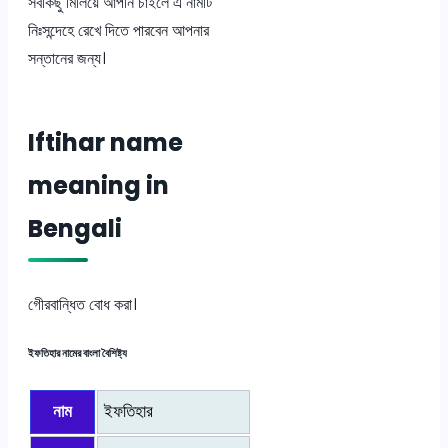
সবকিছু মিলিয়ে আপনি চাইলে এ নামটি
নিঃসন্দেহে রেখে দিতে পারবেন আপনার
সন্তানের জন্য।
Iftihar name
meaning in
Bengali
গেীরবান্ধিত বোধ করা।
ইফতিহার নামের বাংলা বৈশিষ্ট্য
নাম
ইফতিহার