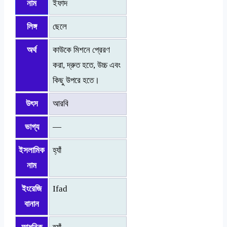
নাম
ইফাদ
লিঙ্গ
ছেলে
অর্থ
কাউকে মিশনে প্রেরণ
করা, দ্রুত হতে, উচ্চ এবং
কিছু উপরে হতে।
উৎস
আরবি
ভাগ্য
—
ইসলামিক
হ্যাঁ
নাম
ইংরেজি
Ifad
বানান