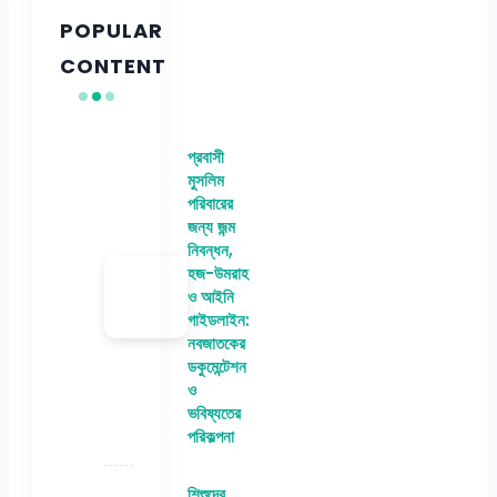
POPULAR
CONTENT
প্রবাসী
মুসলিম
পরিবারের
জন্য জন্ম
নিবন্ধন,
হজ-উমরাহ
ও আইনি
গাইডলাইন:
নবজাতকের
ডকুমেন্টেশন
ও
ভবিষ্যতের
পরিকল্পনা
শিশুদের