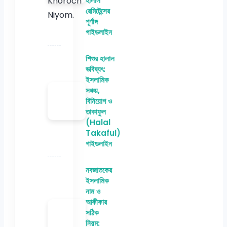
হালাল
রেমিটেন্সের
পূর্ণাঙ্গ
গাইডলাইন
শিশুর হালাল
ভবিষ্যৎ:
ইসলামিক
সঞ্চয়,
বিনিয়োগ ও
তাকাফুল
(Halal
Takaful)
গাইডলাইন
নবজাতকের
ইসলামিক
নাম ও
আকীকার
সঠিক
নিয়ম: