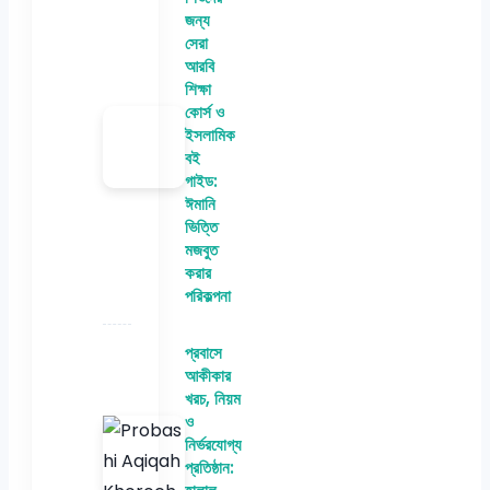
জন্য
সেরা
আরবি
শিক্ষা
কোর্স ও
ইসলামিক
বই
গাইড:
ঈমানি
ভিত্তি
মজবুত
করার
পরিকল্পনা
প্রবাসে
আকীকার
খরচ, নিয়ম
ও
নির্ভরযোগ্য
প্রতিষ্ঠান: