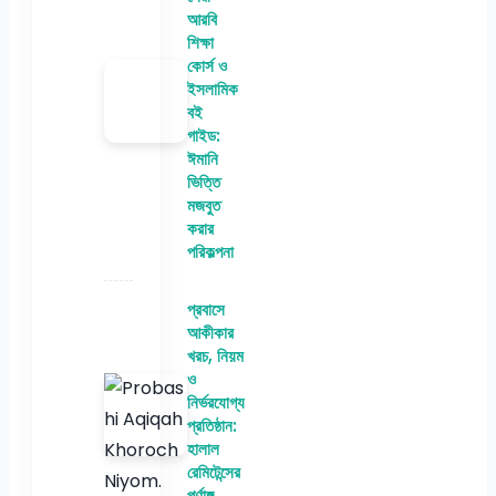
আরবি
শিক্ষা
কোর্স ও
ইসলামিক
বই
গাইড:
ঈমানি
ভিত্তি
মজবুত
করার
পরিকল্পনা
প্রবাসে
আকীকার
খরচ, নিয়ম
ও
নির্ভরযোগ্য
প্রতিষ্ঠান:
হালাল
রেমিটেন্সের
পূর্ণাঙ্গ