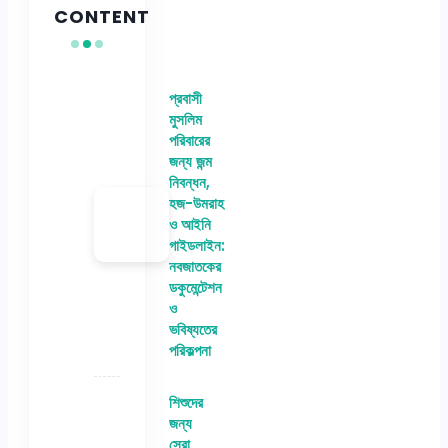
CONTENT
প্রবাসী
মুসলিম
পরিবারের
জন্য জন্ম
নিবন্ধন,
হজ-উমরাহ
ও আইনি
গাইডলাইন:
নবজাতকের
ডকুমেন্টেশন
ও
ভবিষ্যতের
পরিকল্পনা
শিশুদের
জন্য
সেরা