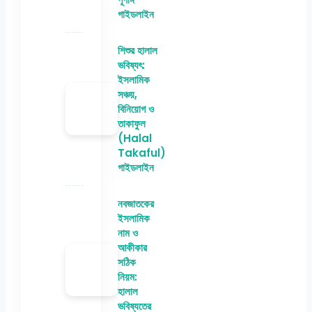
গাইডলাইন
শিশুর হালাল
ভবিষ্যৎ:
ইসলামিক
সঞ্চয়,
বিনিয়োগ ও
তাকাফুল
(Halal
Takaful)
গাইডলাইন
নবজাতকের
ইসলামিক
নাম ও
আকীকার
সঠিক
নিয়ম:
হালাল
ভবিষ্যতের