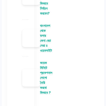
কিভাবে
নির্বাচন
করবেন?
বাংলাদেশ
থেকে
ডলার
কেনা বেচা
সেরা ৪
ওয়েবসাইট
কয়েক
মিনিটে
প্রফেশনাল
লোগো
তৈরি
করবো
কিভাবে ?