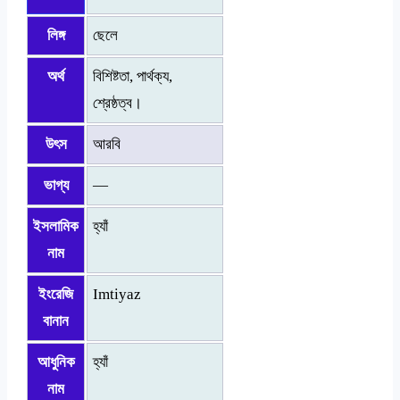
লিঙ্গ
ছেলে
অর্থ
বিশিষ্টতা, পার্থক্য,
শ্রেষ্ঠত্ব।
উৎস
আরবি
ভাগ্য
—
ইসলামিক
হ্যাঁ
নাম
ইংরেজি
Imtiyaz
বানান
আধুনিক
হ্যাঁ
নাম