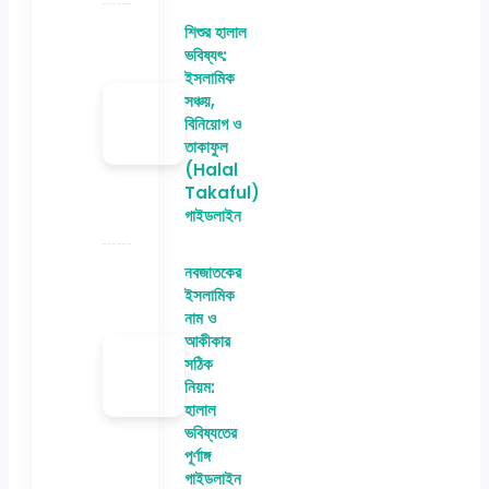
শিশুর হালাল
ভবিষ্যৎ:
ইসলামিক
সঞ্চয়,
বিনিয়োগ ও
তাকাফুল
(Halal
Takaful)
গাইডলাইন
নবজাতকের
ইসলামিক
নাম ও
আকীকার
সঠিক
নিয়ম:
হালাল
ভবিষ্যতের
পূর্ণাঙ্গ
গাইডলাইন