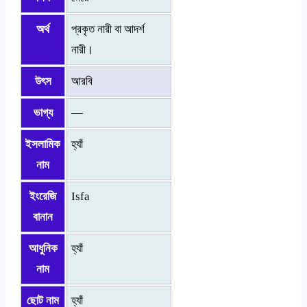
অর্থ
প্রকৃত নারী বা আদর্শ
নারী।
উৎস
আরবি
ভাগ্য
—
ইসলামিক
হ্যাঁ
নাম
ইংরেজি
Isfa
বানান
আধুনিক
হ্যাঁ
নাম
ছোট নাম
হ্যাঁ