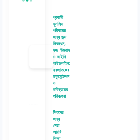
প্রবাসী
মুসলিম
পরিবারের
জন্য জন্ম
নিবন্ধন,
হজ-উমরাহ
ও আইনি
গাইডলাইন:
নবজাতকের
ডকুমেন্টেশন
ও
ভবিষ্যতের
পরিকল্পনা
শিশুদের
জন্য
সেরা
আরবি
শিক্ষা