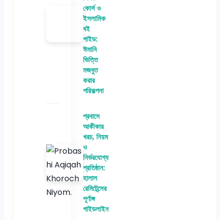
কোর্স ও
ইসলামিক
বই
গাইড:
ঈমানি
ভিত্তি
মজবুত
করার
পরিকল্পনা
প্রবাসে
আকীকার
খরচ, নিয়ম
ও
নির্ভরযোগ্য
প্রতিষ্ঠান:
হালাল
রেমিটেন্সের
পূর্ণাঙ্গ
গাইডলাইন