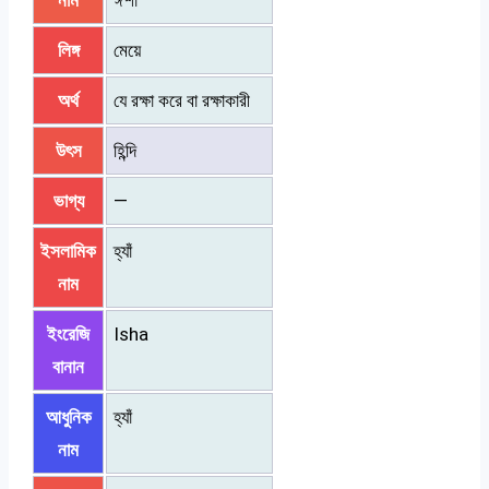
নাম
ঈশা
লিঙ্গ
মেয়ে
অর্থ
যে রক্ষা করে বা রক্ষাকারী
উৎস
হিন্দি
ভাগ্য
—
ইসলামিক
হ্যাঁ
নাম
ইংরেজি
Isha
বানান
আধুনিক
হ্যাঁ
নাম