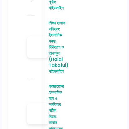
পূর্ণাঙ্গ
গাইডলাইন
শিশুর হালাল
ভবিষ্যৎ:
ইসলামিক
সঞ্চয়,
বিনিয়োগ ও
তাকাফুল
(Halal
Takaful)
গাইডলাইন
নবজাতকের
ইসলামিক
নাম ও
আকীকার
সঠিক
নিয়ম:
হালাল
ভবিষ্যতের