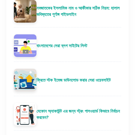
নবজাতকের ইসলামিক নাম ও আকীকার সঠিক নিয়ম: হালাল
ভবিষ্যতের পূর্ণাঙ্গ গাইডলাইন
বাংলাদেশের সেরা ব্লগ সাইটের লিস্ট
ফ্রিতে স্টক ইমেজ ডাউনলোড করার সেরা ওয়েবসাইট
যেকোন অ্যাকাউন্ট এর জন্য স্ট্রং পাসওয়ার্ড কিভাবে নির্বাচন
করবেন?