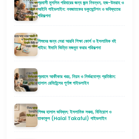
প্রবাসী মুসলিম পরিবারের জন্য জন্ম নিবন্ধন, হজ-উমরাহ ও
আইনি গাইডলাইন: নবজাতকের ডকুমেন্টেশন ও ভবিষ্যতের
পরিকল্পনা
শিশুদের জন্য সেরা আরবি শিক্ষা কোর্স ও ইসলামিক বই
গাইড: ঈমানি ভিত্তি মজবুত করার পরিকল্পনা
প্রবাসে আকীকার খরচ, নিয়ম ও নির্ভরযোগ্য প্রতিষ্ঠান:
হালাল রেমিটেন্সের পূর্ণাঙ্গ গাইডলাইন
শিশুর হালাল ভবিষ্যৎ: ইসলামিক সঞ্চয়, বিনিয়োগ ও
তাকাফুল (Halal Takaful) গাইডলাইন