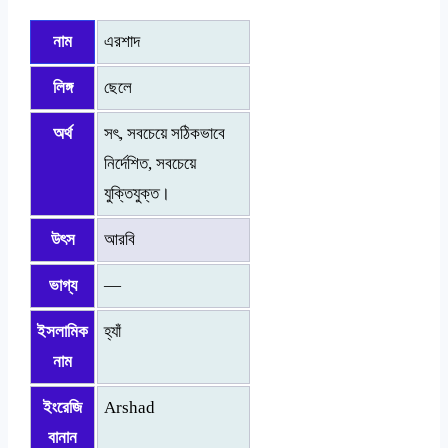
নাম
এরশাদ
লিঙ্গ
ছেলে
অর্থ
সৎ, সবচেয়ে সঠিকভাবে
নির্দেশিত, সবচেয়ে
যুক্তিযুক্ত।
উৎস
আরবি
ভাগ্য
—
ইসলামিক
হ্যাঁ
নাম
ইংরেজি
Arshad
বানান