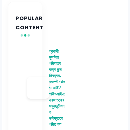
POPULAR
CONTENT
প্রবাসী
মুসলিম
পরিবারের
জন্য জন্ম
নিবন্ধন,
হজ-উমরাহ
ও আইনি
গাইডলাইন:
নবজাতকের
ডকুমেন্টেশন
ও
ভবিষ্যতের
পরিকল্পনা