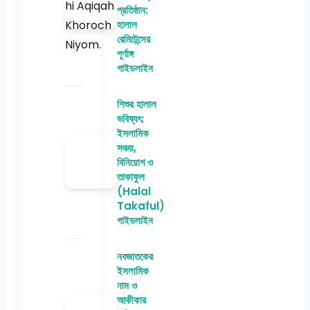
প্রতিষ্ঠান:
হালাল
রেমিটেন্সের
পূর্ণাঙ্গ
গাইডলাইন
শিশুর হালাল
ভবিষ্যৎ:
ইসলামিক
সঞ্চয়,
বিনিয়োগ ও
তাকাফুল
(Halal
Takaful)
গাইডলাইন
নবজাতকের
ইসলামিক
নাম ও
আকীকার