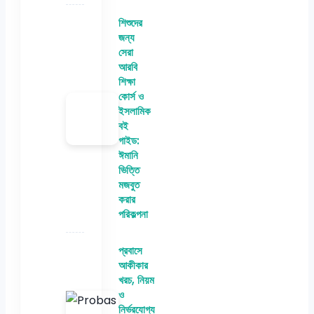
শিশুদের
জন্য
সেরা
আরবি
শিক্ষা
কোর্স ও
ইসলামিক
বই
গাইড:
ঈমানি
ভিত্তি
মজবুত
করার
পরিকল্পনা
প্রবাসে
আকীকার
খরচ, নিয়ম
ও
নির্ভরযোগ্য