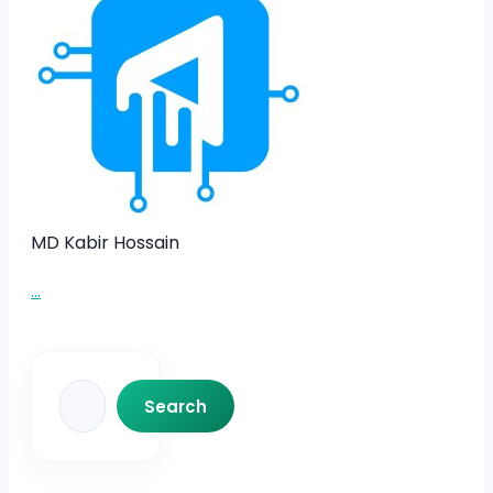
MD Kabir Hossain
...
Search
Search