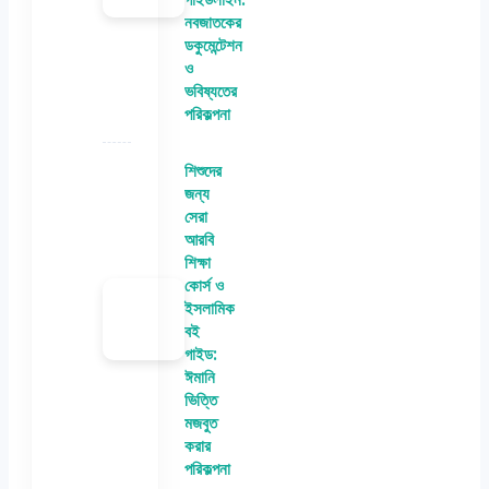
নবজাতকের
ডকুমেন্টেশন
ও
ভবিষ্যতের
পরিকল্পনা
শিশুদের
জন্য
সেরা
আরবি
শিক্ষা
কোর্স ও
ইসলামিক
বই
গাইড:
ঈমানি
ভিত্তি
মজবুত
করার
পরিকল্পনা