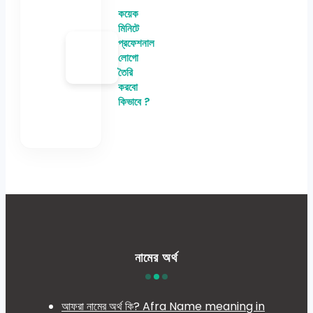
কয়েক
মিনিটে
প্রফেশনাল
লোগো
তৈরি
করবো
কিভাবে ?
নামের অর্থ
আফরা নামের অর্থ কি? Afra Name meaning in