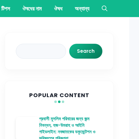
 টিপস
ঔষধের নাম
ঔষধ
অন্যান্য
Search
Search
POPULAR CONTENT
প্রবাসী মুসলিম পরিবারের জন্য জন্ম
নিবন্ধন, হজ-উমরাহ ও আইনি
গাইডলাইন: নবজাতকের ডকুমেন্টেশন ও
ভবিষ্যতের পরিকল্পনা