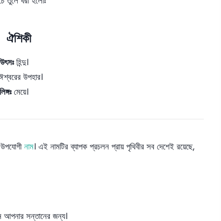
চে তুলে ধরা হলোঃ
ঐশিকী
উৎসঃ
হিন্দু।
শ্বরের উপহার।
লিঙ্গঃ
মেয়ে।
লো উপযোগী
নাম
। এই নামটির ব্যাপক প্রচলন প্রায় পৃথিবীর সব দেশেই রয়েছে,
েন আপনার সন্তানের জন্য।