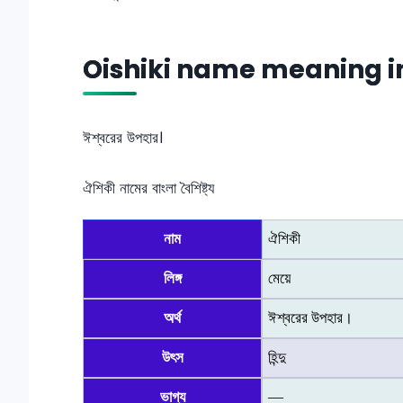
Oishiki name meaning i
ঈশ্বরের উপহার।
ঐশিকী নামের বাংলা বৈশিষ্ট্য
নাম
ঐশিকী
লিঙ্গ
মেয়ে
অর্থ
ঈশ্বরের উপহার।
উৎস
হিন্দু
ভাগ্য
—