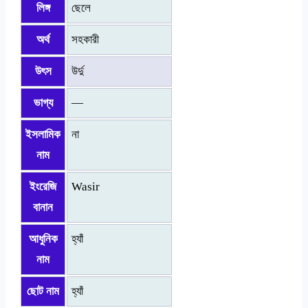
লিঙ্গ
ছেলে
অর্থ
সহকারী
উৎস
উর্দু
ভাগ্য
—
ইসলামিক
না
নাম
ইংরেজি
Wasir
বানান
আধুনিক
হ্যাঁ
নাম
ছোট নাম
হ্যাঁ