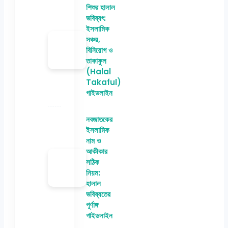
শিশুর হালাল
ভবিষ্যৎ:
ইসলামিক
সঞ্চয়,
বিনিয়োগ ও
তাকাফুল
(Halal
Takaful)
গাইডলাইন
নবজাতকের
ইসলামিক
নাম ও
আকীকার
সঠিক
নিয়ম:
হালাল
ভবিষ্যতের
পূর্ণাঙ্গ
গাইডলাইন