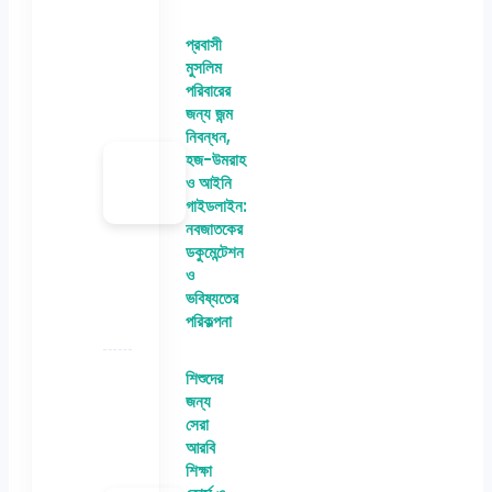
প্রবাসী
মুসলিম
পরিবারের
জন্য জন্ম
নিবন্ধন,
হজ-উমরাহ
ও আইনি
গাইডলাইন:
নবজাতকের
ডকুমেন্টেশন
ও
ভবিষ্যতের
পরিকল্পনা
শিশুদের
জন্য
সেরা
আরবি
শিক্ষা