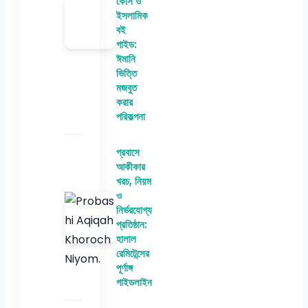
কোর্স ও
ইসলামিক
বই
গাইড:
ঈমানি
ভিত্তি
মজবুত
করার
পরিকল্পনা
প্রবাসে
আকীকার
খরচ, নিয়ম
ও
নির্ভরযোগ্য
প্রতিষ্ঠান:
হালাল
রেমিটেন্সের
পূর্ণাঙ্গ
গাইডলাইন