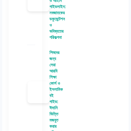
ও আইনি
গাইডলাইন:
নবজাতকের
ডকুমেন্টেশন
ও
ভবিষ্যতের
পরিকল্পনা
শিশুদের
জন্য
সেরা
আরবি
শিক্ষা
কোর্স ও
ইসলামিক
বই
গাইড:
ঈমানি
ভিত্তি
মজবুত
করার