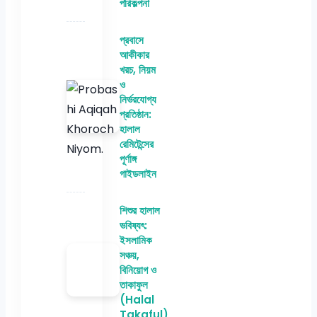
পরিকল্পনা
প্রবাসে
আকীকার
খরচ, নিয়ম
ও
নির্ভরযোগ্য
প্রতিষ্ঠান:
হালাল
রেমিটেন্সের
পূর্ণাঙ্গ
গাইডলাইন
শিশুর হালাল
ভবিষ্যৎ:
ইসলামিক
সঞ্চয়,
বিনিয়োগ ও
তাকাফুল
(Halal
Takaful)