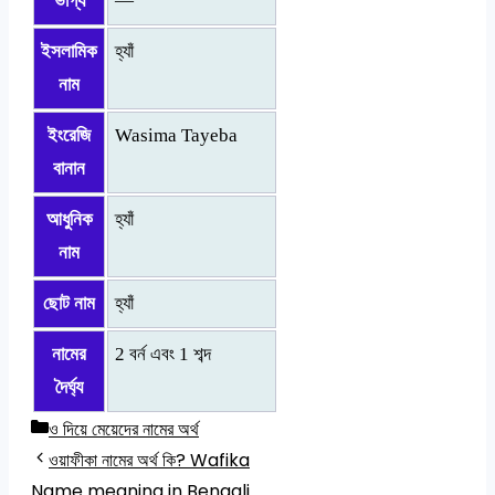
ভাগ্য
—
ইসলামিক
হ্যাঁ
নাম
ইংরেজি
Wasima Tayeba
বানান
আধুনিক
হ্যাঁ
নাম
ছোট নাম
হ্যাঁ
নামের
2 বর্ন এবং 1 শব্দ
দৈর্ঘ্য
Categories
ও দিয়ে মেয়েদের নামের অর্থ
ওয়াফীকা নামের অর্থ কি? Wafika
Name meaning in Bengali