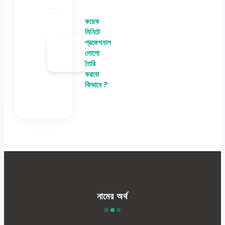
কয়েক
মিনিটে
প্রফেশনাল
লোগো
তৈরি
করবো
কিভাবে ?
নামের অর্থ