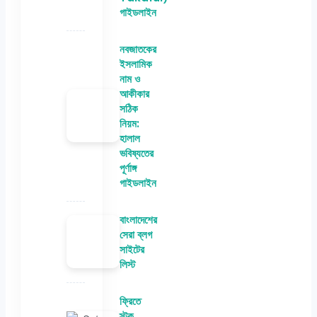
গাইডলাইন
নবজাতকের
ইসলামিক
নাম ও
আকীকার
সঠিক
নিয়ম:
হালাল
ভবিষ্যতের
পূর্ণাঙ্গ
গাইডলাইন
বাংলাদেশের
সেরা ব্লগ
সাইটের
লিস্ট
ফ্রিতে
স্টক