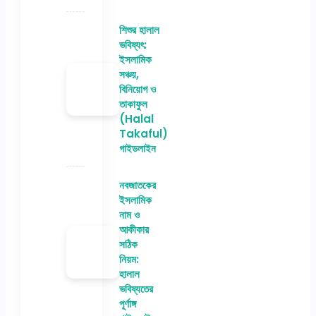
শিশুর হালাল
ভবিষ্যৎ:
ইসলামিক
সঞ্চয়,
বিনিয়োগ ও
তাকাফুল
(Halal
Takaful)
গাইডলাইন
নবজাতকের
ইসলামিক
নাম ও
আকীকার
সঠিক
নিয়ম:
হালাল
ভবিষ্যতের
পূর্ণাঙ্গ