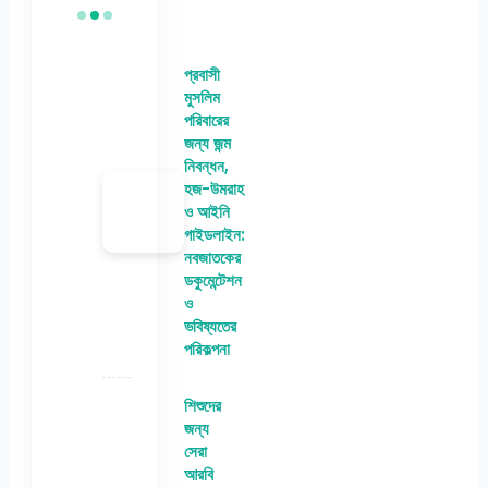
প্রবাসী
মুসলিম
পরিবারের
জন্য জন্ম
নিবন্ধন,
হজ-উমরাহ
ও আইনি
গাইডলাইন:
নবজাতকের
ডকুমেন্টেশন
ও
ভবিষ্যতের
পরিকল্পনা
শিশুদের
জন্য
সেরা
আরবি