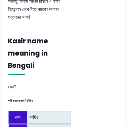
সবকিছু মিলিয়ে আপনি চাইলে এ নামটি
নিঃসন্দেহে রেখে দিতে পারবেন আপনার
সন্তানের জন্য।
Kasir name
meaning in
Bengali
সাহসী
কাছির নামের বাংলা বৈশিষ্ট্য
নাম
কাছির