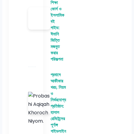
শিক্ষা
কোর্স ও
ইসলামিক
বই
গাইড:
ঈমানি
ভিত্তি
মজবুত
করার
পরিকল্পনা
প্রবাসে
আকীকার
খরচ, নিয়ম
ও
নির্ভরযোগ্য
প্রতিষ্ঠান:
হালাল
রেমিটেন্সের
পূর্ণাঙ্গ
গাইডলাইন