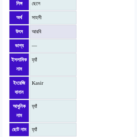
লিঙ্গ
ছেলে
অর্থ
সাহসী
উৎস
আরবি
ভাগ্য
—
ইসলামিক
হ্যাঁ
নাম
ইংরেজি
Kasir
বানান
আধুনিক
হ্যাঁ
নাম
ছোট নাম
হ্যাঁ