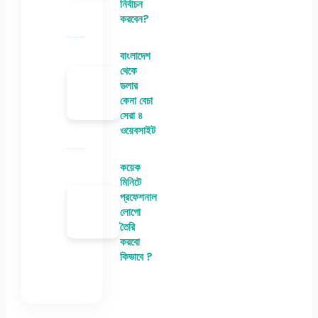
নির্বাচন
করবেন?
বাংলাদেশ
থেকে
ডলার
কেনা বেচা
সেরা ৪
ওয়েবসাইট
কয়েক
মিনিটে
প্রফেশনাল
লোগো
তৈরি
করবো
কিভাবে ?