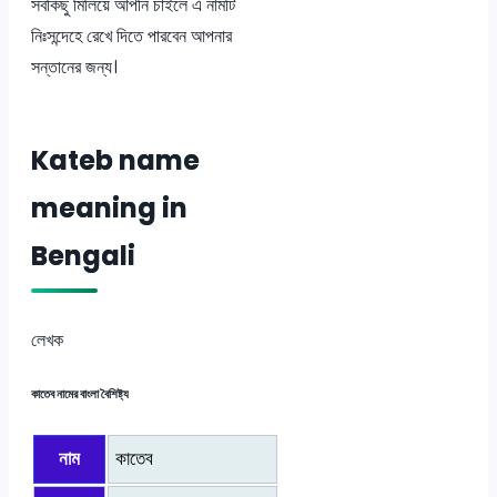
সবকিছু মিলিয়ে আপনি চাইলে এ নামটি
নিঃসন্দেহে রেখে দিতে পারবেন আপনার
সন্তানের জন্য।
Kateb name
meaning in
Bengali
লেখক
কাতেব নামের বাংলা বৈশিষ্ট্য
নাম
কাতেব