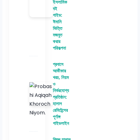
ইসলামিক
বই
গাইড:
ঈমানি
ভিত্তি
মজবুত
করার
পরিকল্পনা
প্রবাসে
আকীকার
খরচ, নিয়ম
ও
নির্ভরযোগ্য
প্রতিষ্ঠান:
হালাল
রেমিটেন্সের
পূর্ণাঙ্গ
গাইডলাইন
শিশুর হালাল