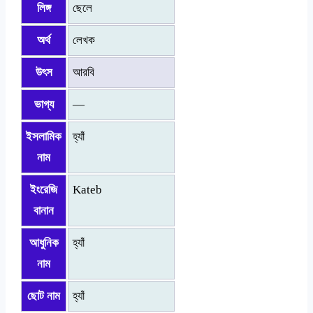
লিঙ্গ
ছেলে
অর্থ
লেখক
উৎস
আরবি
ভাগ্য
—
ইসলামিক
হ্যাঁ
নাম
ইংরেজি
Kateb
বানান
আধুনিক
হ্যাঁ
নাম
ছোট নাম
হ্যাঁ