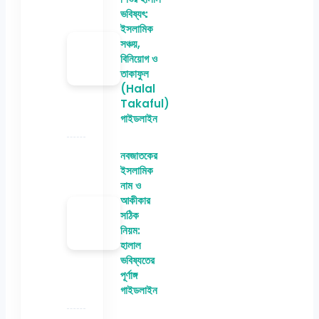
ভবিষ্যৎ:
ইসলামিক
সঞ্চয়,
বিনিয়োগ ও
তাকাফুল
(Halal
Takaful)
গাইডলাইন
নবজাতকের
ইসলামিক
নাম ও
আকীকার
সঠিক
নিয়ম:
হালাল
ভবিষ্যতের
পূর্ণাঙ্গ
গাইডলাইন