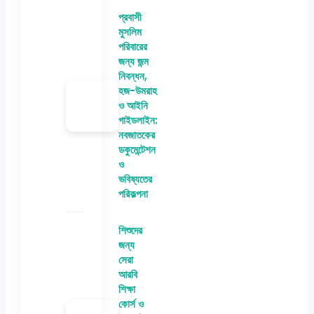
প্রবাসী
মুসলিম
পরিবারের
জন্য জন্ম
নিবন্ধন,
হজ-উমরাহ
ও আইনি
গাইডলাইন:
নবজাতকের
ডকুমেন্টেশন
ও
ভবিষ্যতের
পরিকল্পনা
শিশুদের
জন্য
সেরা
আরবি
শিক্ষা
কোর্স ও