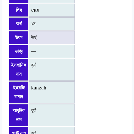
লিঙ্গ
মেয়ে
অর্থ
ধন
উৎস
উর্দু
ভাগ্য
—
ইসলামিক
হ্যাঁ
নাম
ইংরেজি
kanzah
বানান
আধুনিক
হ্যাঁ
নাম
ছোট নাম
হ্যাঁ