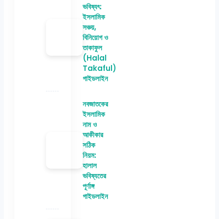
ভবিষ্যৎ:
ইসলামিক
সঞ্চয়,
বিনিয়োগ ও
তাকাফুল
(Halal
Takaful)
গাইডলাইন
নবজাতকের
ইসলামিক
নাম ও
আকীকার
সঠিক
নিয়ম:
হালাল
ভবিষ্যতের
পূর্ণাঙ্গ
গাইডলাইন