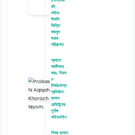
ইসলামিক
বই
গাইড:
ঈমানি
ভিত্তি
মজবুত
করার
পরিকল্পনা
প্রবাসে
আকীকার
খরচ, নিয়ম
ও
নির্ভরযোগ্য
প্রতিষ্ঠান:
হালাল
রেমিটেন্সের
পূর্ণাঙ্গ
গাইডলাইন
শিশুর হালাল