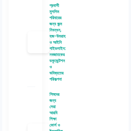
প্রবাসী
মুসলিম
পরিবারের
জন্য জন্ম
নিবন্ধন,
হজ-উমরাহ
ও আইনি
গাইডলাইন:
নবজাতকের
ডকুমেন্টেশন
ও
ভবিষ্যতের
পরিকল্পনা
শিশুদের
জন্য
সেরা
আরবি
শিক্ষা
কোর্স ও