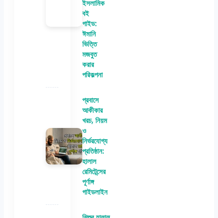
ইসলামিক
বই
গাইড:
ঈমানি
ভিত্তি
মজবুত
করার
পরিকল্পনা
প্রবাসে
আকীকার
খরচ, নিয়ম
ও
নির্ভরযোগ্য
প্রতিষ্ঠান:
হালাল
রেমিটেন্সের
পূর্ণাঙ্গ
গাইডলাইন
শিশুর হালাল