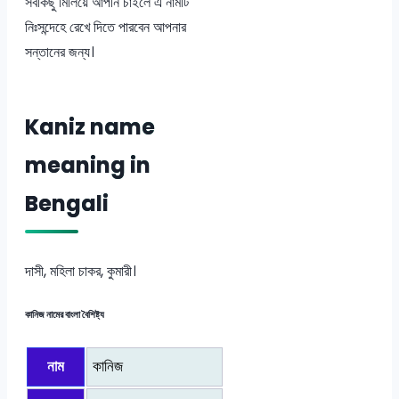
সবকিছু মিলিয়ে আপনি চাইলে এ নামটি
নিঃসন্দেহে রেখে দিতে পারবেন আপনার
সন্তানের জন্য।
Kaniz name
meaning in
Bengali
দাসী, মহিলা চাকর, কুমারী।
কানিজ নামের বাংলা বৈশিষ্ট্য
নাম
কানিজ