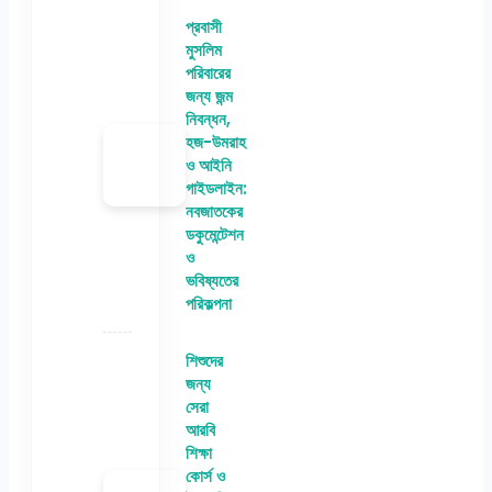
প্রবাসী
মুসলিম
পরিবারের
জন্য জন্ম
নিবন্ধন,
হজ-উমরাহ
ও আইনি
গাইডলাইন:
নবজাতকের
ডকুমেন্টেশন
ও
ভবিষ্যতের
পরিকল্পনা
শিশুদের
জন্য
সেরা
আরবি
শিক্ষা
কোর্স ও