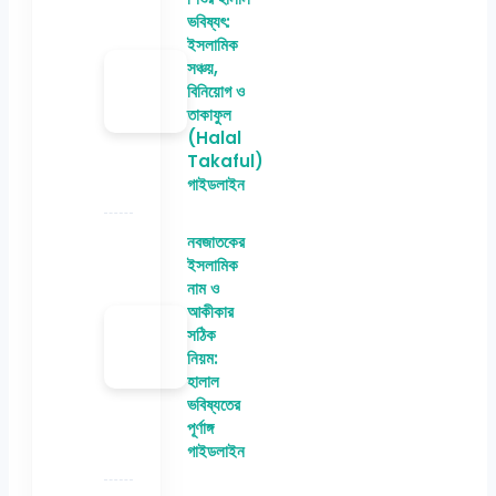
ভবিষ্যৎ:
ইসলামিক
সঞ্চয়,
বিনিয়োগ ও
তাকাফুল
(Halal
Takaful)
গাইডলাইন
নবজাতকের
ইসলামিক
নাম ও
আকীকার
সঠিক
নিয়ম:
হালাল
ভবিষ্যতের
পূর্ণাঙ্গ
গাইডলাইন