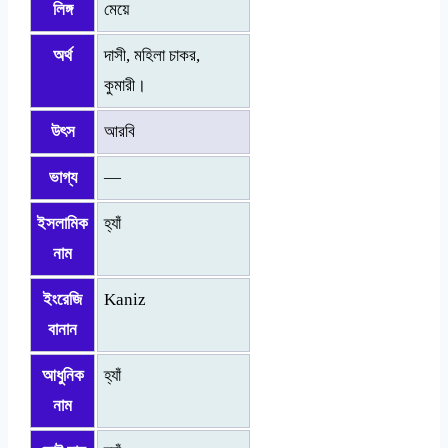
লিঙ্গ
মেয়ে
অর্থ
দাসী, মহিলা চাকর,
কুমারী।
উৎস
আরবি
ভাগ্য
—
ইসলামিক
হ্যাঁ
নাম
ইংরেজি
Kaniz
বানান
আধুনিক
হ্যাঁ
নাম