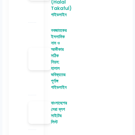
(Halal
Takaful)
গাইডলাইন
নবজাতকের
ইসলামিক
নাম ও
আকীকার
সঠিক
নিয়ম:
হালাল
ভবিষ্যতের
পূর্ণাঙ্গ
গাইডলাইন
বাংলাদেশের
সেরা ব্লগ
সাইটের
লিস্ট