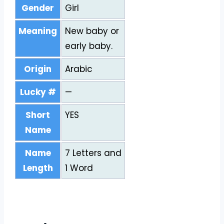
Gender
Girl
Meaning
New baby or
early baby.
Origin
Arabic
Lucky #
—
Short
YES
Name
Name
7 Letters and
Length
1 Word