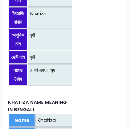
নাম
ইংরেজি
Khatiza
বানান
আধুনিক
হ্যাঁ
নাম
ছোট নাম
হ্যাঁ
নামের
3 বর্ন এবং 1 শব্দ
দৈর্ঘ্য
KHATIZA NAME MEANING
IN BENGALI
Name
Khatiza