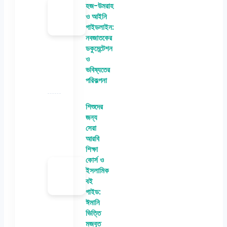
হজ-উমরাহ
ও আইনি
গাইডলাইন:
নবজাতকের
ডকুমেন্টেশন
ও
ভবিষ্যতের
পরিকল্পনা
শিশুদের
জন্য
সেরা
আরবি
শিক্ষা
কোর্স ও
ইসলামিক
বই
গাইড:
ঈমানি
ভিত্তি
মজবুত