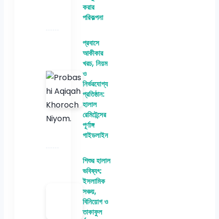
করার
পরিকল্পনা
প্রবাসে
আকীকার
খরচ, নিয়ম
ও
নির্ভরযোগ্য
প্রতিষ্ঠান:
হালাল
রেমিটেন্সের
পূর্ণাঙ্গ
গাইডলাইন
শিশুর হালাল
ভবিষ্যৎ:
ইসলামিক
সঞ্চয়,
বিনিয়োগ ও
তাকাফুল