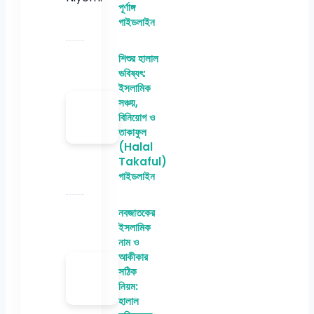
পূর্ণাঙ্গ
গাইডলাইন
শিশুর হালাল
ভবিষ্যৎ:
ইসলামিক
সঞ্চয়,
বিনিয়োগ ও
তাকাফুল
(Halal
Takaful)
গাইডলাইন
নবজাতকের
ইসলামিক
নাম ও
আকীকার
সঠিক
নিয়ম:
হালাল