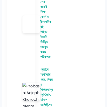
সেরা
আরবি
শিক্ষা
কোর্স ও
ইসলামিক
বই
গাইড:
ঈমানি
ভিত্তি
মজবুত
করার
পরিকল্পনা
প্রবাসে
আকীকার
খরচ, নিয়ম
ও
নির্ভরযোগ্য
প্রতিষ্ঠান:
হালাল
রেমিটেন্সের