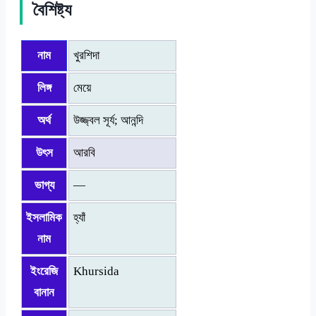
বৈশিষ্ট্য
নাম
খুরশিদা
লিঙ্গ
মেয়ে
অর্থ
উজ্জ্বল সূর্য; আনন্দি
উৎস
আরবি
ভাগ্য
—
ইসলামিক
হ্যাঁ
নাম
ইংরেজি
Khursida
বানান