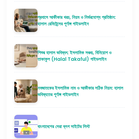
প্রবাসে আকীকার খরচ, নিয়ম ও নির্ভরযোগ্য প্রতিষ্ঠান:
হালাল রেমিটেন্সের পূর্ণাঙ্গ গাইডলাইন
শিশুর হালাল ভবিষ্যৎ: ইসলামিক সঞ্চয়, বিনিয়োগ ও
তাকাফুল (Halal Takaful) গাইডলাইন
নবজাতকের ইসলামিক নাম ও আকীকার সঠিক নিয়ম: হালাল
ভবিষ্যতের পূর্ণাঙ্গ গাইডলাইন
বাংলাদেশের সেরা ব্লগ সাইটের লিস্ট