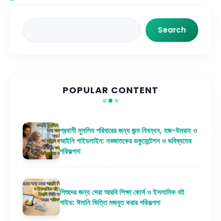
Search
Search
POPULAR CONTENT
প্রবাসী মুসলিম পরিবারের জন্য জন্ম নিবন্ধন, হজ-উমরাহ ও
আইনি গাইডলাইন: নবজাতকের ডকুমেন্টেশন ও ভবিষ্যতের
পরিকল্পনা
শিশুদের জন্য সেরা আরবি শিক্ষা কোর্স ও ইসলামিক বই
গাইড: ঈমানি ভিত্তি মজবুত করার পরিকল্পনা