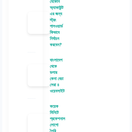
যেকোন
অ্যাকাউন্ট
এর জন্য
স্ট্রং
পাসওয়ার্ড
কিভাবে
নির্বাচন
করবেন?
বাংলাদেশ
থেকে
ডলার
কেনা বেচা
সেরা ৪
ওয়েবসাইট
কয়েক
মিনিটে
প্রফেশনাল
লোগো
তৈরি