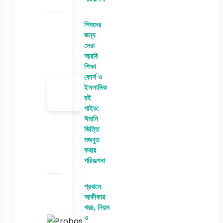
শিশুদের
জন্য
সেরা
আরবি
শিক্ষা
কোর্স ও
ইসলামিক
বই
গাইড:
ঈমানি
ভিত্তি
মজবুত
করার
পরিকল্পনা
প্রবাসে
আকীকার
খরচ, নিয়ম
ও