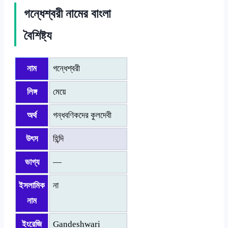
গন্ধেশ্বরী নামের বাংলা
বৈশিষ্ট্য
নাম
গন্ধেশ্বরী
লিঙ্গ
মেয়ে
অর্থ
গন্ধবণিকদের কুলদেবী
উৎস
হিন্দি
ভাগ্য
—
ইসলামিক
না
নাম
ইংরেজি
Gandeshwari