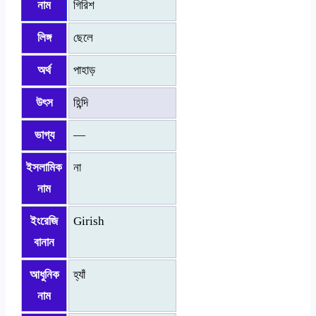
নাম
গিরিশ
লিঙ্গ
ছেলে
অর্থ
পাহাড়
উৎস
হিন্দি
ভাগ্য
—
ইসলামিক
না
নাম
ইংরেজি
Girish
বানান
আধুনিক
হ্যাঁ
নাম