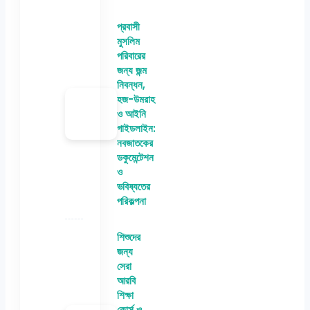
প্রবাসী
মুসলিম
পরিবারের
জন্য জন্ম
নিবন্ধন,
হজ-উমরাহ
ও আইনি
গাইডলাইন:
নবজাতকের
ডকুমেন্টেশন
ও
ভবিষ্যতের
পরিকল্পনা
শিশুদের
জন্য
সেরা
আরবি
শিক্ষা
কোর্স ও