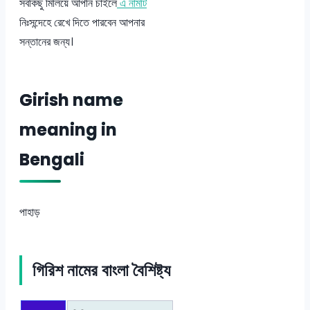
সবকিছু মিলিয়ে আপনি চাইলে
এ নামটি
নিঃসন্দেহে রেখে দিতে পারবেন আপনার
সন্তানের জন্য।
Girish name
meaning in
Bengali
পাহাড়
গিরিশ নামের বাংলা বৈশিষ্ট্য