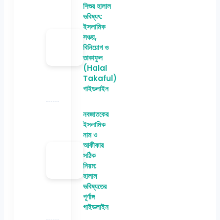
শিশুর হালাল
ভবিষ্যৎ:
ইসলামিক
সঞ্চয়,
বিনিয়োগ ও
তাকাফুল
(Halal
Takaful)
গাইডলাইন
নবজাতকের
ইসলামিক
নাম ও
আকীকার
সঠিক
নিয়ম:
হালাল
ভবিষ্যতের
পূর্ণাঙ্গ
গাইডলাইন