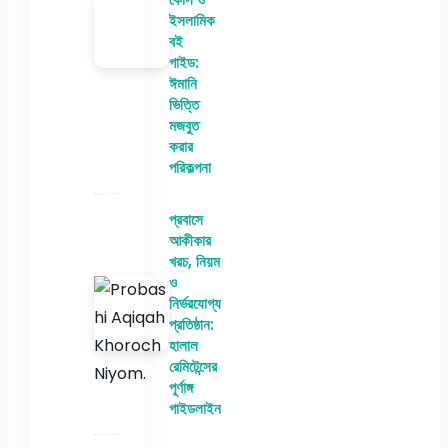
ইসলামিক
বই
গাইড:
ঈমানি
ভিত্তি
মজবুত
করার
পরিকল্পনা
প্রবাসে
আকীকার
খরচ, নিয়ম
ও
নির্ভরযোগ্য
প্রতিষ্ঠান:
হালাল
রেমিটেন্সের
পূর্ণাঙ্গ
গাইডলাইন