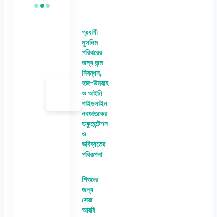
প্রবাসী
মুসলিম
পরিবারের
জন্য জন্ম
নিবন্ধন,
হজ-উমরাহ
ও আইনি
গাইডলাইন:
নবজাতকের
ডকুমেন্টেশন
ও
ভবিষ্যতের
পরিকল্পনা
শিশুদের
জন্য
সেরা
আরবি