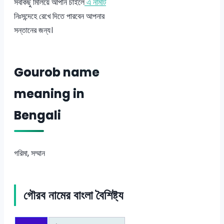
সবকিছু মিলিয়ে আপনি চাইলে
এ নামটি
নিঃসন্দেহে রেখে দিতে পারবেন আপনার
সন্তানের জন্য।
Gourob name
meaning in
Bengali
গরিমা, সম্মান
গৌরব নামের বাংলা বৈশিষ্ট্য