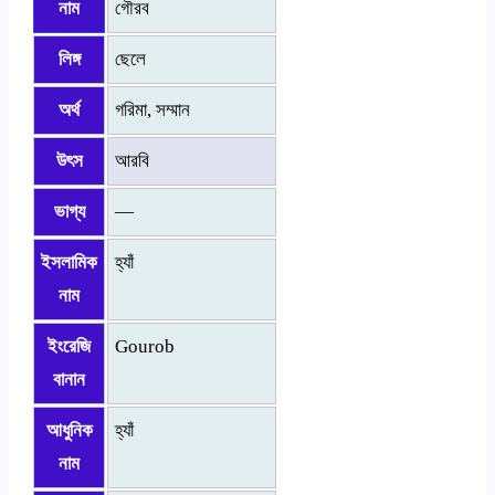
নাম
গৌরব
লিঙ্গ
ছেলে
অর্থ
গরিমা, সম্মান
উৎস
আরবি
ভাগ্য
—
ইসলামিক
হ্যাঁ
নাম
ইংরেজি
Gourob
বানান
আধুনিক
হ্যাঁ
নাম