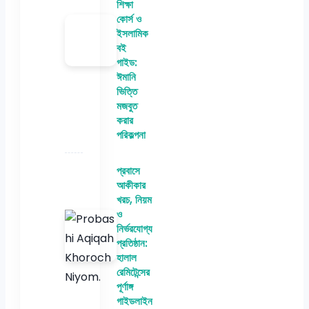
শিক্ষা
কোর্স ও
ইসলামিক
বই
গাইড:
ঈমানি
ভিত্তি
মজবুত
করার
পরিকল্পনা
প্রবাসে
আকীকার
খরচ, নিয়ম
ও
নির্ভরযোগ্য
প্রতিষ্ঠান:
হালাল
রেমিটেন্সের
পূর্ণাঙ্গ
গাইডলাইন