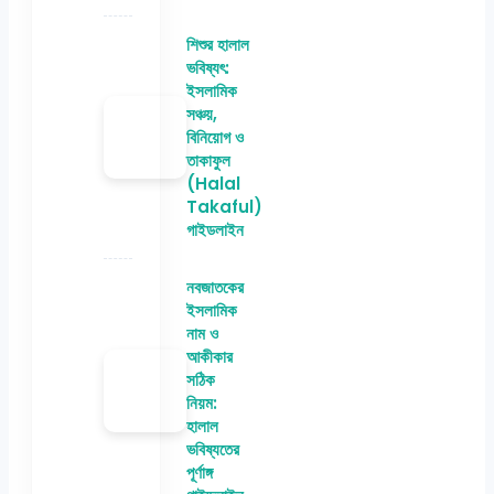
শিশুর হালাল
ভবিষ্যৎ:
ইসলামিক
সঞ্চয়,
বিনিয়োগ ও
তাকাফুল
(Halal
Takaful)
গাইডলাইন
নবজাতকের
ইসলামিক
নাম ও
আকীকার
সঠিক
নিয়ম:
হালাল
ভবিষ্যতের
পূর্ণাঙ্গ